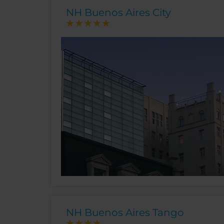
NH Buenos Aires City
NH Buenos Aires Tango