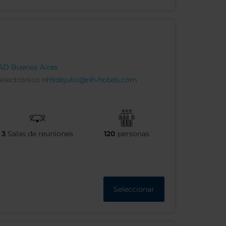
AAD Buenos Aires
 electrónico
nh9dejulio@nh-hotels.com
3
Salas de reuniones
120
personas
Seleccionar