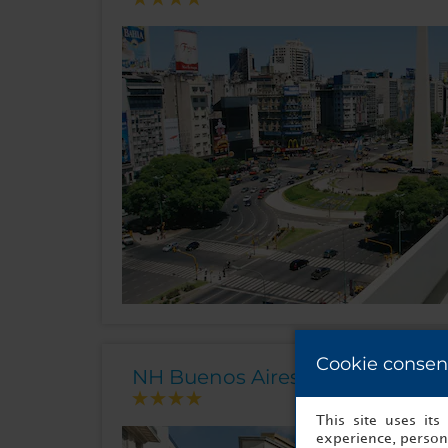
Cookie consen
NH Buenos Aires Latino
This site uses it
experience, persona