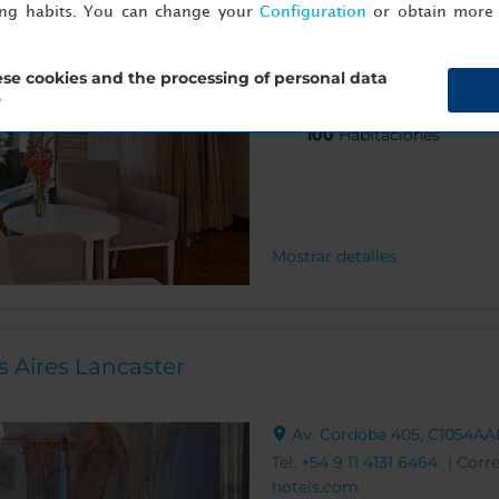
ing habits. You can change your
Configuration
or obtain more 
Tel.
+54 11 4321 6700
| Correo
se cookies and the processing of personal data
?
100
Habitaciones
Mostrar detalles
 Aires Lancaster
Av. Cordoba 405, C1054AA
Tel.
+54 9 11 4131 6464
| Corr
hotels.com