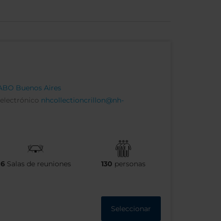
9ABO Buenos Aires
 electrónico
nhcollectioncrillon@nh-
6
Salas de reuniones
130
personas
Seleccionar