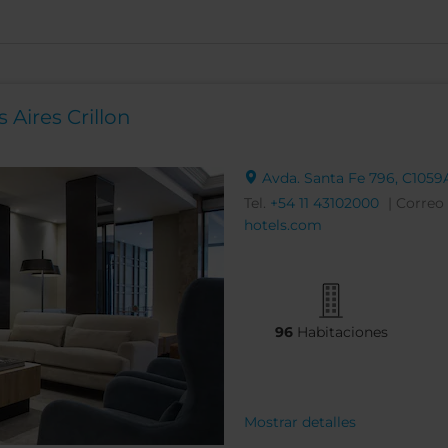
 Aires Crillon
Avda. Santa Fe 796, C105
Tel.
+54 11 43102000
| Correo
hotels.com
96
Habitaciones
Mostrar detalles