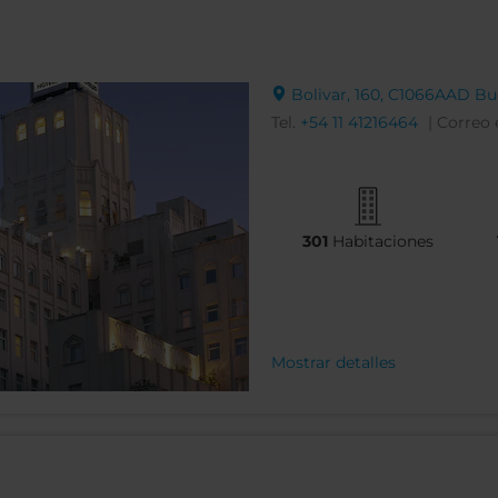
Bolivar, 160, C1066AAD Bu
Tel.
+54 11 41216464
| Correo 
301
Habitaciones
Mostrar detalles