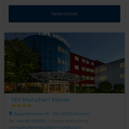
Seleccionar
NH München Messe
Eggenfeldener Str. 100, 81929 Munich
Tel.
+49 89 993450
| Correo electrónico
nhmuenchenmesse@nh-hotels.com