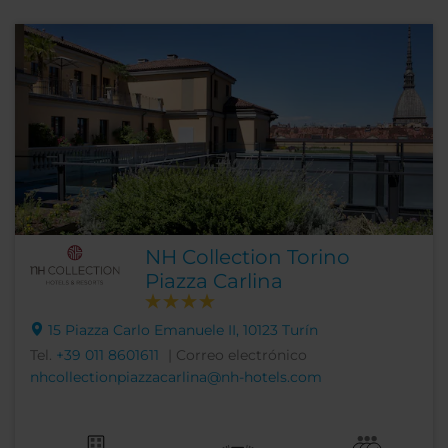
NH Collection Torino
Piazza Carlina
15 Piazza Carlo Emanuele II, 10123 Turín
Tel.
+39 011 8601611
| Correo electrónico
nhcollectionpiazzacarlina@nh-hotels.com