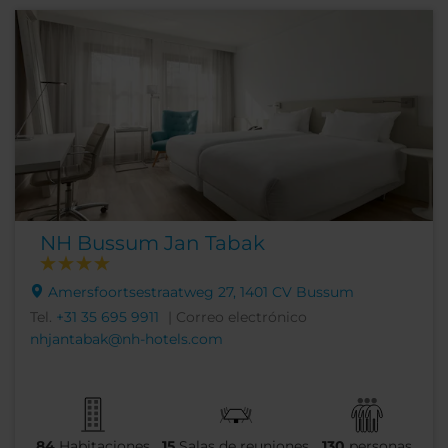
NH Bussum Jan Tabak
Amersfoortsestraatweg 27, 1401 CV Bussum
Tel.
+31 35 695 9911
| Correo electrónico
nhjantabak@nh-hotels.com
84
Habitaciones
15
Salas de reuniones
130
personas