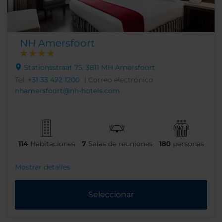
NH Amersfoort
Stationsstraat 75, 3811 MH Amersfoort
Tel.
+31 33 422 1200
| Correo electrónico
nhamersfoort@nh-hotels.com
114
Habitaciones
7
Salas de reuniones
180
personas
Mostrar detalles
Seleccionar