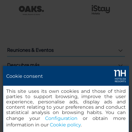
Reuniones & Eventos
Descubre más
Cookie consent
Agencias
This site uses its own cookies and those of third
Empresas
parties to support browsing, improve the user
experience, personalise ads, display ads and
content relating to your preferences and conduct
statistical analysis on browsing habits. You can
change your
Configuration
or obtain more
information in our
Cookie policy
.