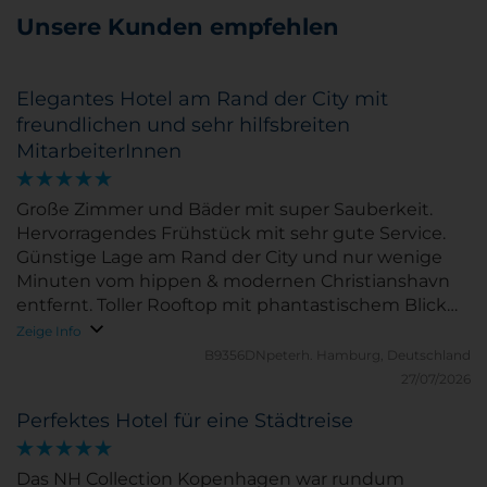
Unsere Kunden empfehlen
Elegantes Hotel am Rand der City mit
freundlichen und sehr hilfsbreiten
MitarbeiterInnen
Große Zimmer und Bäder mit super Sauberkeit.
Hervorragendes Frühstück mit sehr gute Service.
Günstige Lage am Rand der City und nur wenige
Minuten vom hippen & modernen Christianshavn
entfernt. Toller Rooftop mit phantastischem Blick
über Kopenhagen bis hin nach Malmö.
Zeige Info
B9356DNpeterh.
Hamburg, Deutschland
27/07/2026
Perfektes Hotel für eine Städtreise
Das NH Collection Kopenhagen war rundum