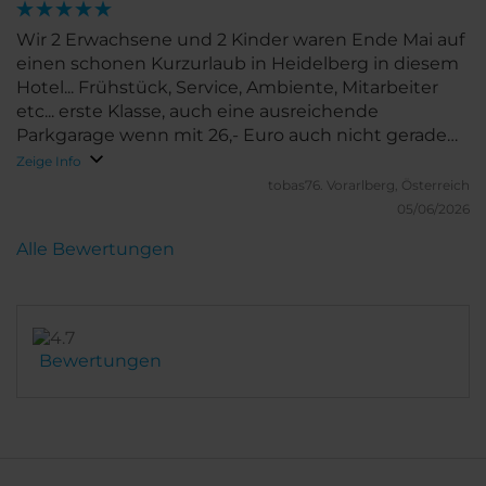
Wir 2 Erwachsene und 2 Kinder waren Ende Mai auf
einen schonen Kurzurlaub in Heidelberg in diesem
Hotel... Frühstück, Service, Ambiente, Mitarbeiter
etc... erste Klasse, auch eine ausreichende
Parkgarage wenn mit 26,- Euro auch nicht gerade
billig... Wehrmutstropfen !! Man sollte mehr
Zeige Info
Innenansichten und Grundrisse auf den Websiten
tobas76.
Vorarlberg, Österreich
hinterlegen, da uns bei der Buchung des
05/06/2026
Familienzimmers nicht bewusst war das alles eine
Alle Bewertungen
zwar ausreichend grosser, aber doch ohne Nische
etc. oder Abtrennung zusammenhöngender Raum
war und mit 2 angehenden Teenagern wäre es im
Nachhinein wohl so gewesen das wir etwas anders
gebucht hätten... Waren schon überrascht das nur
Bewertungen
eine Bestellcouch vorhanden war... kommt in den
Bildern und der Auskunft über das Zimmer nicht so
rüber, da auch noch andere Familien da waren, die
ähnlich dachten, wäre hier ein Hinweis sicher gut..
Sonst am Ende mehr als zufrieden...