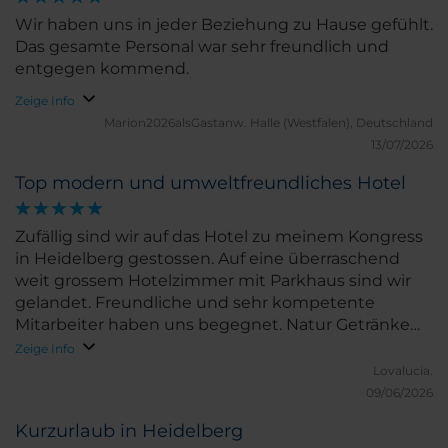
Wir haben uns in jeder Beziehung zu Hause gefühlt.
Das gesamte Personal war sehr freundlich und
entgegen kommend.
Zeige Info
Marion2026alsGastanw.
Halle (Westfalen), Deutschland
13/07/2026
Top modern und umweltfreundliches Hotel
Zufällig sind wir auf das Hotel zu meinem Kongress
in Heidelberg gestossen. Auf eine überraschend
weit grossem Hotelzimmer mit Parkhaus sind wir
gelandet. Freundliche und sehr kompetente
Mitarbeiter haben uns begegnet. Natur Getränke
Bio sind kostenfrei angeboten. Das
Zeige Info
Frühstücksbuffet ist überraschend vielfältig und
Lovalucia.
frisch gekocht. Die Stadt ist ein Besuch wert. 100%
09/06/2026
empfehlenswert
Kurzurlaub in Heidelberg