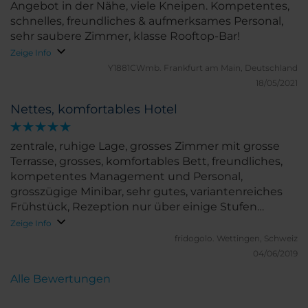
Angebot in der Nähe, viele Kneipen. Kompetentes,
schnelles, freundliches & aufmerksames Personal,
sehr saubere Zimmer, klasse Rooftop-Bar!
Zeige Info
Y1881CWmb.
Frankfurt am Main, Deutschland
18/05/2021
Nettes, komfortables Hotel
zentrale, ruhige Lage, grosses Zimmer mit grosse
Terrasse, grosses, komfortables Bett, freundliches,
kompetentes Management und Personal,
grosszügige Minibar, sehr gutes, variantenreiches
Frühstück, Rezeption nur über einige Stufen
erreichbar (kleiner Lift nur mit Schlüssel bedienbar)
Zeige Info
fridogolo.
Wettingen, Schweiz
04/06/2019
Alle Bewertungen