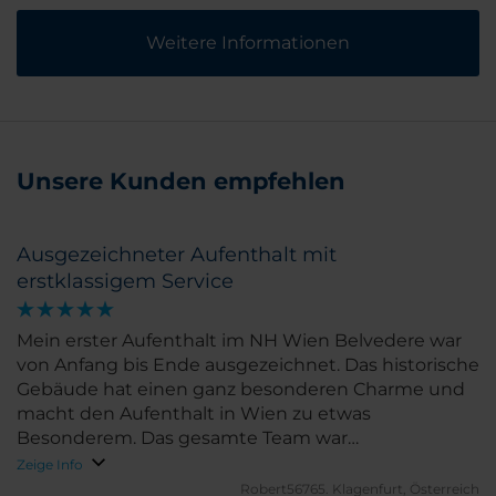
Weitere Informationen
Unsere Kunden empfehlen
Ausgezeichneter Aufenthalt mit
erstklassigem Service
Mein erster Aufenthalt im NH Wien Belvedere war
von Anfang bis Ende ausgezeichnet. Das historische
Gebäude hat einen ganz besonderen Charme und
macht den Aufenthalt in Wien zu etwas
Besonderem. Das gesamte Team war
außerordentlich freundlich, aufmerksam und
Zeige Info
professionell. Besonders hervorheben möchte ich
Robert56765.
Klagenfurt, Österreich