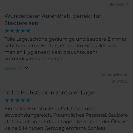
den hervorragenden Service. Ich wurde freundlich
15/06/2026
empfangen und umfassend über alle verfügbaren
Wunderbarer Aufenthalt, perfekt für
Upgrades informiert. Die Zimmer waren sehr
Städtereisen
sauber, gepflegt und komfortabel. Auch das
Frühstück war ausgezeichnet und ließ keine
Wünsche offen. Die Lage des Hotels ist ideal, und
Tolle Lage, schöne geräumige und saubere Zimmer,
die hohe Qualität, die man von NH Hotels erwartet,
sehr bequeme Betten, es gab im Bad, alles was
wurde in jeder Hinsicht erfüllt. Vielen Dank für die
man an Hygieneartikeln brauchte, sehr
angenehme Zeit während meines beruflichen
aufmerksames Personal
Aufenthalts in Wien. Ich war zum ersten Mal im NH
Zeige Info
Wien Belvedere, komme aber ganz bestimmt
antengelhardt.
wieder. Eine klare Empfehlung und volle 10 von 10
18/10/2025
Punkten!
Tolles Frühstück in zentraler Lager
Ein tolles Frühstücksbuffet, frisch und
abwechslungsreich. Freundliches Personal. Saubere
Unterkunft in zenrtaler Lage. Die Station der Öffis ist
keine 5 Minuten Gehweg entfernt. Schloss