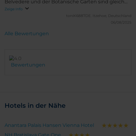
Belvedere und der Botanische Garten sind gleich
um die Ecke.
Zeige Info
toniK6887DE.
Itzehoe, Deutschland
06/08/2025
Alle Bewertungen
Bewertungen
Hotels in der Nähe
Anantara Palais Hansen Vienna Hotel
NH Bratislava Gate One