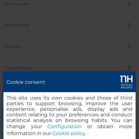
Impressum
Rechtliches
Cookies
Datenschutz
Cookie consent
Hinweisgeber
This site uses its own cookies and those of third
parties to support browsing, improve the user
experience, personalise ads, display ads and
content relating to your preferences and conduct
statistical analysis on browsing habits. You can
change your
Configuration
or obtain more
information in our
Cookie policy
.