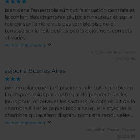
bien dans l'ensemble surtout la situation centrale et
le confort des chambres plutot en hauteur et sur la
rue car sur l'arrière vue pas terrible,piscine et
terrasse sur le toit petites petits déjeuners corrects
et variés
Montrer l'information
loic229.
Rennes, France
22/03/2016
séjour à Buenos Aires
bon emplacement et piscine sur le toit agréable en
fin d'après-midi; par contre j'ai dû pleurer tous les
jours pour renouveler les sachets de café et lait de la
chambre !!!!! et le papier bloc ainsi que le stylo de la
chambre qui avaient disparu n'ont été renouvelés
qu'une fois en 2 semaines de séjour !! nécessité de
Montrer l'information
revoir le service en chambre ! aussi, au buffet du
micheldb1.
Pessac, France
petit déjeuner, remplacer les saucisses immondes
12/02/2017