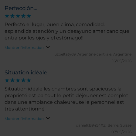
par des morceaux de jambon cuit qui s'associent
Perfección...
bien mieux aux œufs brouillés !!!!
Perfecto el lugar, buen clima, comodidad.
esplendida atención y un desayuno americano que
entra por los ojos y el estómago!!
Montrer l'information
luzbeltaty69.
Argentine centrale, Argentine
16/05/2026
Situation idéale
Situation idéale les chambres sont spacieuses la
propriété est partout le petit déjeuner est complet
dans une ambiance chaleureuse le personnel est
très attentionné
Montrer l'information
danielkB9454XZ.
Berne, Suisse
07/05/2026