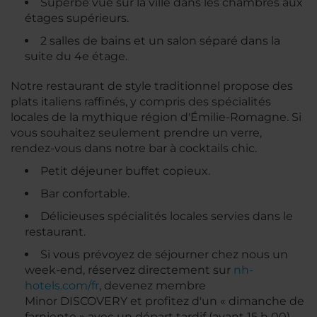
Superbe vue sur la ville dans les chambres aux
étages supérieurs.
2 salles de bains et un salon séparé dans la
suite du 4e étage.
Notre restaurant de style traditionnel propose des
plats italiens raffinés, y compris des spécialités
locales de la mythique région d'Émilie-Romagne. Si
vous souhaitez seulement prendre un verre,
rendez-vous dans notre bar à cocktails chic.
Petit déjeuner buffet copieux.
Bar confortable.
Délicieuses spécialités locales servies dans le
restaurant.
Si vous prévoyez de séjourner chez nous un
week-end, réservez directement sur
nh-
hotels.com/fr
, devenez membre
Minor DISCOVERY et profitez d'un « dimanche de
farniente » avec un départ tardif (avant 15 h 00)