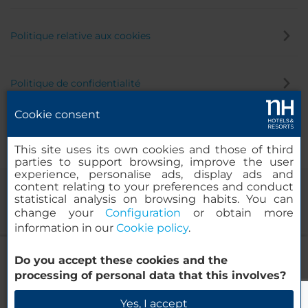
Politique relative aux cookies
Politique de confidentialité
Cookie consent
Canal éthique
This site uses its own cookies and those of third
parties to support browsing, improve the user
experience, personalise ads, display ads and
content relating to your preferences and conduct
statistical analysis on browsing habits. You can
change your
Configuration
or obtain more
information in our
Cookie policy
.
NH Ravenna
Do you accept these cookies and the
© 2000-2026 MINOR HOTELS EUROPE & AMERICAS Santa Engracia
processing of personal data that this involves?
120. 28003 Madrid, Espagne
Vérifier la disponibilité
Yes, I accept