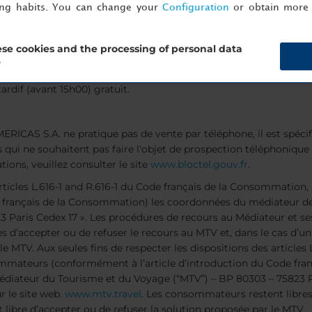
 maison.
ing habits. You can change your
Configuration
or obtain more 
re entre amis,
se cookies and the processing of personal data
utes les occasions spéciales
?
us un week-end, réservez directement sur
nh-hotels.com/fr
, deve
ardif (avant 15h00) gratuit.
AS S.A. ne pratique pas de vente par téléphone, il est spécifi
ui ne souhaitent pas faire l'objet de prospection téléphonique p
ions, veuillez consulter le site
www.bloctel.gouv.fr
.
es articles L.616-1 and R.616-1 du Code français de la Consomm
e français de la Consommation) les coordonnées du médiateur de
 Paris Cedex 17 ». Les procédures de recours au Médiateur et ses
s d’accepter ou de refuser le recours au MTV et, dans le cas d’un
e MTV. Aux seules fins de respecter les dispositions des articles 
eurs (conformément à l’article d’introduction du Code fran
diateur du Tourisme et du Voyage (“MTV”) – BP 80303 – 75823 Pa
r le site web.
www.mtv.travel
. Les consommateurs restent libres
 libre d’accepter ou de refuser la solution proposée par le MTV.