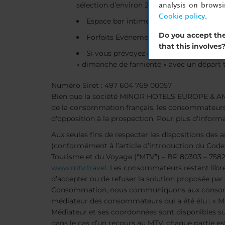
sélection d’environ 200 plats frais et faits
analysis on brows
Cookie policy
.
Espace bar intime, idéal pour se détend
Do you accept the
Forfaits Événements pour répondre à to
that this involves
Si vous prévoyez de séjourner chez no
« dimanche de farniente » avec un départ t
Numéro Siret : 497 604 769 00057
Bien que la société MINOR HOTELS EUROPE & AMERIC
de la consommation français, les consommateurs q
d'opposition à la prospection. Pour plus d'informat
Aux seules fins de respecter les dispositions d
(conformément à l’article d’introduction du Cod
Tourisme et du Voyage (“MTV”) – BP 80303 – 75823
www.mtv.travel
. Les consommateurs restent libre
d’accepter ou de refuser la solution proposée par l
Consommation, nous communiquons aux consommat
médiateur des consommateurs qui a été élu : « Mé
Médiateur et ses coordonnées sont disponibles su
dans le cas d’un recours au MTV, chaque partie est