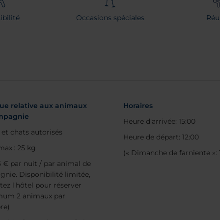
bilité
Occasions spéciales
Réu
que relative aux animaux
Horaires
mpagnie
Heure d’arrivée: 15:00
 et chats autorisés
Heure de départ: 12:00
max.: 25 kg
(« Dimanche de farniente »: 
5 € par nuit / par animal de
nie. Disponibilité limitée,
tez l'hôtel pour réserver
mum 2 animaux par
re)