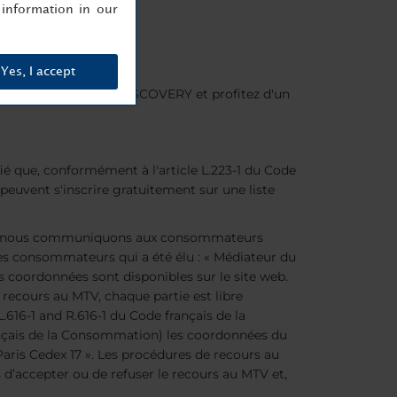
information in our
Yes, I accept
nez membre Minor DISCOVERY et profitez d'un
é que, conformément à l'article L.223-1 du Code
euvent s'inscrire gratuitement sur une liste
ation, nous communiquons aux consommateurs
s consommateurs qui a été élu : « Médiateur du
 coordonnées sont disponibles sur le site web.
 recours au MTV, chaque partie est libre
L.616-1 and R.616-1 du Code français de la
çais de la Consommation) les coordonnées du
ris Cedex 17 ». Les procédures de recours au
 d’accepter ou de refuser le recours au MTV et,