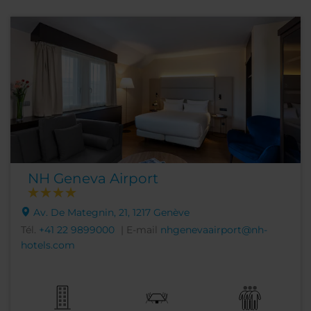
NH Geneva Airport
Av. De Mategnin, 21, 1217 Genève
Tél.
+41 22 9899000
| E-mail
nhgenevaairport@nh-
hotels.com