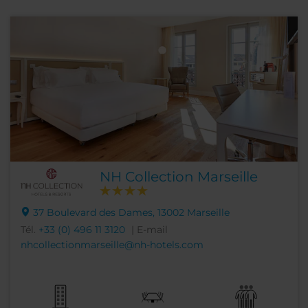
NH Collection Marseille
37 Boulevard des Dames, 13002 Marseille
Tél.
+33 (0) 496 11 3120
| E-mail
nhcollectionmarseille@nh-hotels.com