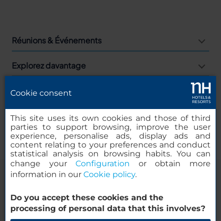
Réunions & Événements
Explorez davantage
Agences
Cookie consent
Entreprises
This site uses its own cookies and those of third
parties to support browsing, improve the user
experience, personalise ads, display ads and
content relating to your preferences and conduct
statistical analysis on browsing habits. You can
change your
Configuration
or obtain more
information in our
Cookie policy
.
Mentions légales
Politique relative aux cookies
Do you accept these cookies and the
Politique de confidentialité
Enterprise de NH Hotels
processing of personal data that this involves?
Réseaux sociaux
© 2000-2026 MINOR HOTELS EUROPE & AMERICAS | Santa