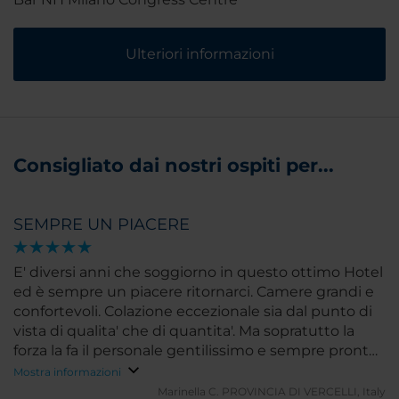
Ulteriori informazioni
Consigliato dai nostri ospiti per...
SEMPRE UN PIACERE
E' diversi anni che soggiorno in questo ottimo Hotel
ed è sempre un piacere ritornarci. Camere grandi e
confortevoli. Colazione eccezionale sia dal punto di
vista di qualita' che di quantita'. Ma sopratutto la
forza la fa il personale gentilissimo e sempre pronto
a risolvere i problemi. In questa occasione un
Mostra informazioni
ringraziamento particolare al Sig. Giuseppe che a
Marinella C.
PROVINCIA DI VERCELLI, Italy