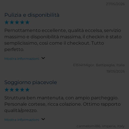
causa di un problema sorto in tarda sera dal piano
27/05/2026
superiore alla mia stanza, ha deciso di cambiarmela
Pulizia e disponibilità
per tranquillita'. Grazie ancora e ci vediamo presto!
Pernottamento eccellente, qualità eccelsa, servizio
massimo e disponibilità massima, il checkin è stato
semplicissimo, così come il checkout. Tutto
perfetto.
Mostra informazioni
E1514YMigor.
Battipaglia, Italia
19/05/2026
Soggiorno piacevole
Struttura ben mantenuta, con ampio parcheggio.
Personale cortese, ricca colazione. Ottimo rapporto
qualità/prezzo.
Mostra informazioni
carmelom186.
Imperia, Italy