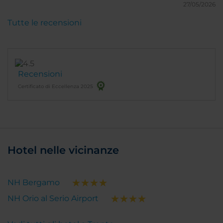
tranquilli e in poszione defilata seppur ancora
27/05/2026
comoda alla città
Tutte le recensioni
Recensioni
Certificato di Eccellenza 2025
Hotel nelle vicinanze
NH Bergamo
NH Orio al Serio Airport