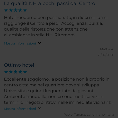
La qualità NH a pochi passi dal Centro
Hotel moderno ben posizionato, in dieci minuti si
raggiunge il Centro a piedi. Accoglienza, pulizia,
qualità della ristorazione con attenzione
all’ambiente in stile NH. Ritornerò.
Mostra informazioni
Mattia A.
21/07/2026
Ottimo hotel
Eccellente soggiorno, la posizione non è proprio in
centro città ma nel quartiere dove si sviluppa
Università e quindi frequentato da giovani.
Ambiente tranquillo, non ci sono molti servizi in
termini di negozi o ritrovi nelle immediate vicinanze,
c'è un bellissimo parco dove si possono gfare
Mostra informazioni
passeggiate. In definitiva un ottimo hotel per stare
Paolo_Tanara.
Langhirano, Italia