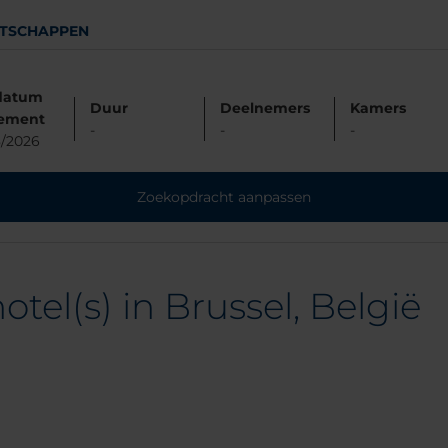
TSCHAPPEN
datum
Duur
Deelnemers
Kamers
ement
-
-
-
/2026
Zoekopdracht aanpassen
tel(s) in Brussel, België