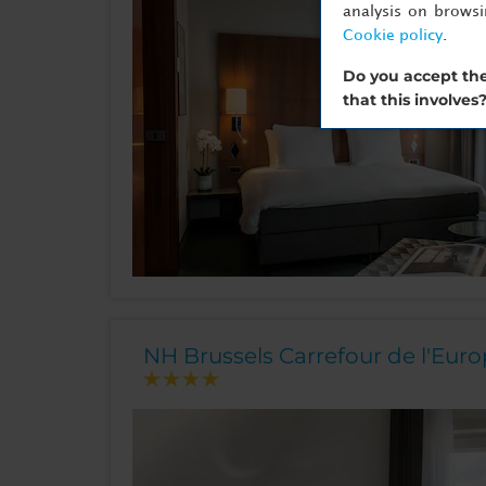
analysis on brows
Cookie policy
.
Do you accept the
that this involves
NH Brussels Carrefour de l'Eur