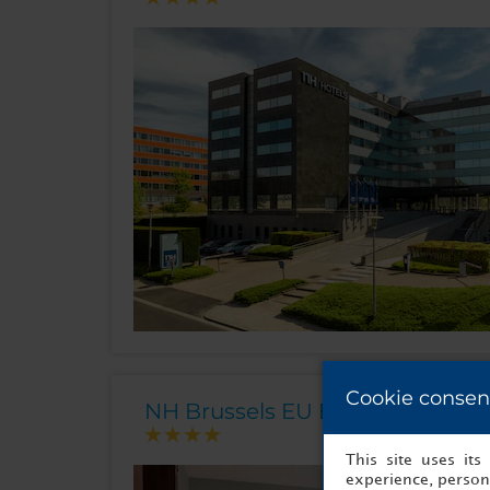
Cookie consen
NH Brussels EU Berlaymont
This site uses it
experience, persona