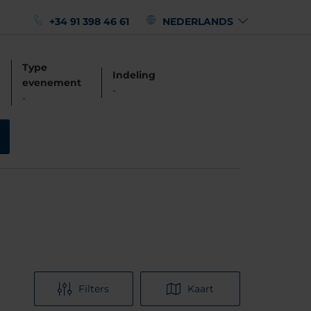
+34 91 398 46 61
NEDERLANDS
Type
Indeling
evenement
-
-
Filters
Kaart