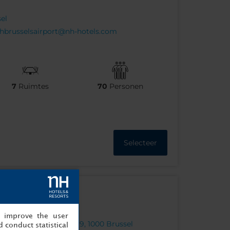
sel
hbrusselsairport@nh-hotels.com
7
Ruimtes
70
Personen
Selecteer
, improve the user
rel de Grotelaan, 11-19, 1000 Brussel
 conduct statistical