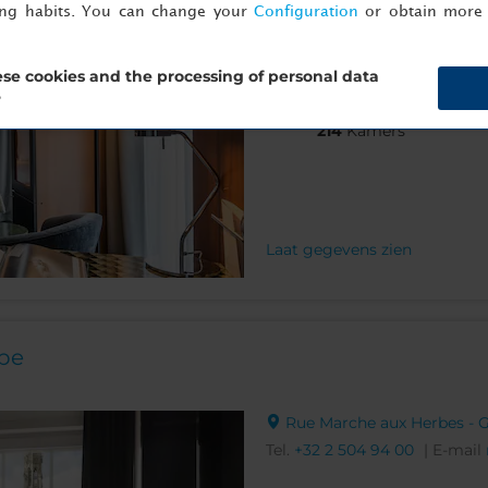
ing habits. You can change your
Configuration
or obtain more 
Tel.
+32 2 231 09 09
| E-mail
se cookies and the processing of personal data
?
214
Kamers
Laat gegevens zien
ope
Rue Marche aux Herbes - Gr
Tel.
+32 2 504 94 00
| E-mail