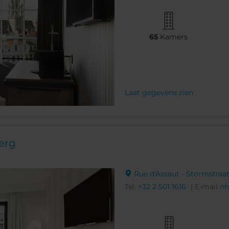
65
Kamers
Laat gegevens zien
erg
Rue d'Assaut - Stormstraat,
Tel.
+32 2 501 1616
| E-mail
nh