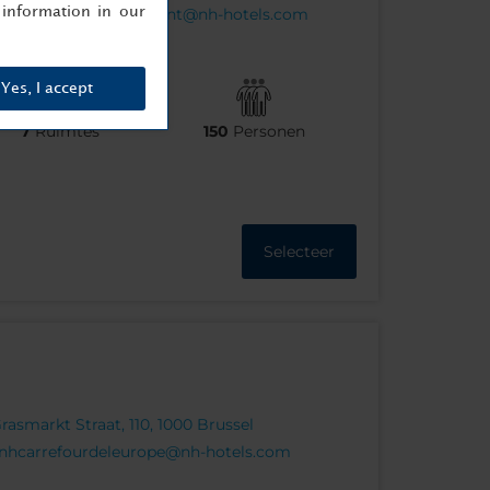
information in our
nhbrusselseuberlaymont@nh-hotels.com
Yes, I accept
7
Ruimtes
150
Personen
Selecteer
asmarkt Straat, 110, 1000 Brussel
nhcarrefourdeleurope@nh-hotels.com