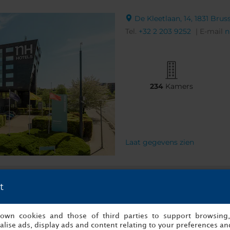
De Kleetlaan, 14, 1831 Brus
Tel.
+32 2 203 9252
| E-mail
n
234
Kamers
Laat gegevens zien
t
s own cookies and those of third parties to support browsing
Boulevard Charlemagne - Ka
lise ads, display ads and content relating to your preferences and