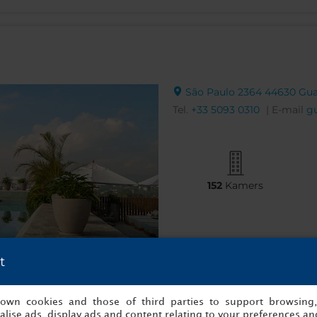
São Paulo 2364 44630 Gua
Tel.
+33 5093 0310
| E-mail
g
152
Kamers
t
Laat gegevens zien
s own cookies and those of third parties to support browsing
lise ads, display ads and content relating to your preferences and