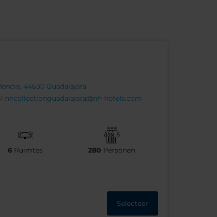
dencia, 44630 Guadalajara
il
nhcollectionguadalajara@nh-hotels.com
6
Ruimtes
280
Personen
Selecteer