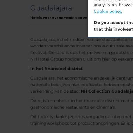
analysis on brows
Guadalajara
Cookie policy
.
Hotels voor evenementen en vergaderingen in Guadalajara
Do you accept the
that this involves
Guadalajara, in het midden van de staat Jalisco, i
worden verschillende internationale culturele ev
Festival. De stad is ook het op twee na grootste
NH Hotel Group nodigen u uit om hier op verkenn
In het financieel district
Guadalajara, het economische en zakelijk centrum v
nationale bedrijven hun hoofdzetel hebben en die 
verkenning van de stad:
NH Collection Guadalaja
Dit vijfsterrenhotel in het financiële district m
gastronomische restaurants en cinema’s.
Dit hotel is dankzij zijn zes vergaderruimten me
trainingworkshops tot productlanceringen. Er is o