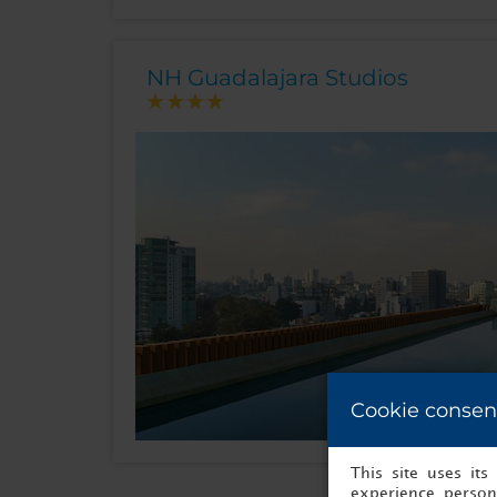
NH Guadalajara Studios
Cookie consen
This site uses it
experience, persona