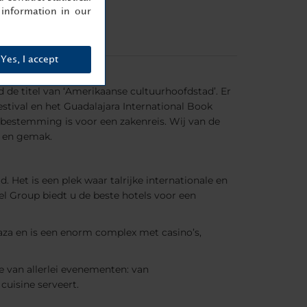
information in our
Yes, I accept
ad de titel van ‘Amerikaanse cultuurhoofdstad’. Er
stival en het Guadalajara International Book
 bestemming is voor een zakenreis. Wij van de
t en gemak.
. Het is een plek waar talrijke internationale en
el Group biedt u de beste hotels voor een
Plaza en is een enorm complex met casino’s,
e van allerlei evenementen: van
cuisine serveert.