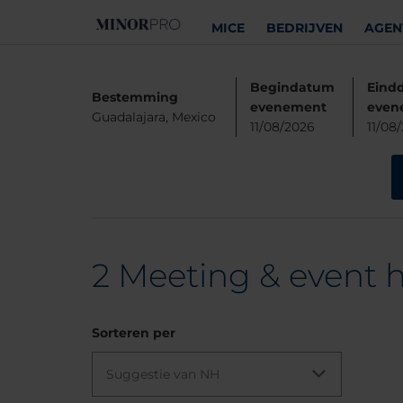
MICE
BEDRIJVEN
AGEN
Begindatum
Eind
Bestemming
evenement
even
Guadalajara, Mexico
11/08/2026
11/08
2
Meeting & event ho
Sorteren per
Suggestie van NH