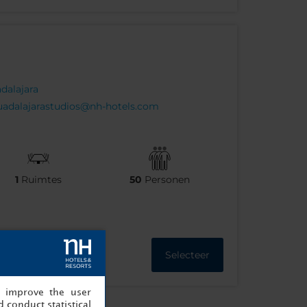
dalajara
uadalajarastudios@nh-hotels.com
1
Ruimtes
50
Personen
Selecteer
, improve the user
 conduct statistical