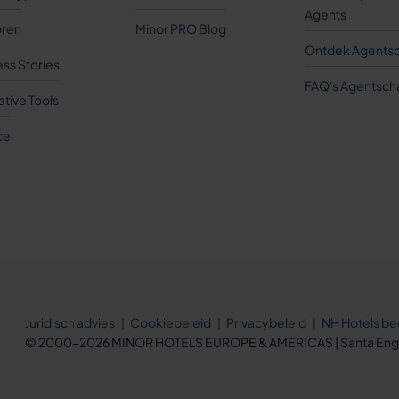
Agents
oren
Minor PRO Blog
Ontdek Agents
ss Stories
FAQ's Agentsc
ative Tools
ce
Juridisch advies
Cookiebeleid
Privacybeleid
NH Hotels be
© 2000-2026 MINOR HOTELS EUROPE & AMERICAS | Santa Engra