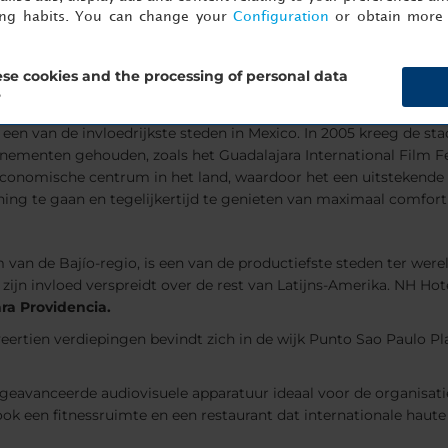
ing habits. You can change your
Configuration
or obtain more 
 (Mexico)
se cookies and the processing of personal data
?
s een van de invloedrijkste steden in Mexico. In 2005 kreeg de st
enementen gehouden, zoals het Guadalajara International Film Fe
 economische centrum in het land, waardoor het een uitstekende
ing te gaan en tegelijkertijd te genieten van maximaal comfor
an de Bajío-regio, is een van de productiefste steden ter wereld
zijn invloed verspreidt over de rest van Latijns-Amerika. NH Hot
ra Providencia.
et veertien verdiepingen bevindt zich in de wijk Punto Sao Paulo 
t geavanceerde audiovisuele apparatuur ideaal voor de organisati
ok een fitnessruimte en een restaurant dat internationale haute 