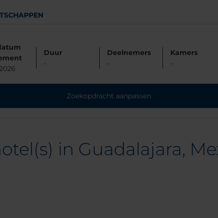
TSCHAPPEN
datum
Duur
Deelnemers
Kamers
ement
-
-
-
/2026
Zoekopdracht aanpassen
tel(s) in Guadalajara, Me