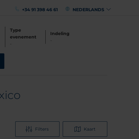
+34 91 398 46 61
NEDERLANDS
Type
Indeling
evenement
-
-
xico
Filters
Kaart