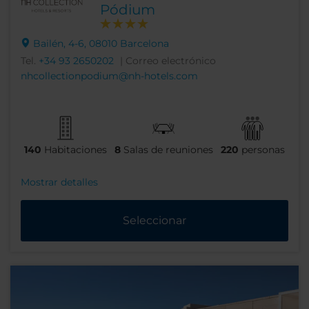
Pódium
Bailén, 4-6, 08010 Barcelona
Tel.
+34 93 2650202
| Correo electrónico
nhcollectionpodium@nh-hotels.com
140
Habitaciones
8
Salas de reuniones
220
personas
Mostrar detalles
Seleccionar