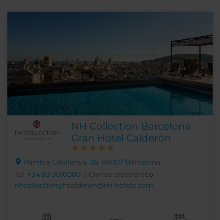
NH Collection Barcelona
Gran Hotel Calderón
Rambla Catalunya, 26, 08007 Barcelona
Tel.
+34 93 3010000
| Correo electrónico
nhcollectionghcalderon@nh-hotels.com