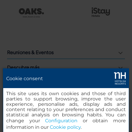
Reuniones & Eventos
Descubre más
Cookie consent
Agencias
This site uses its own cookies and those of third
Empresas
parties to support browsing, improve the user
experience, personalise ads, display ads and
content relating to your preferences and conduct
statistical analysis on browsing habits. You can
change your
Configuration
or obtain more
information in our
Cookie policy
.