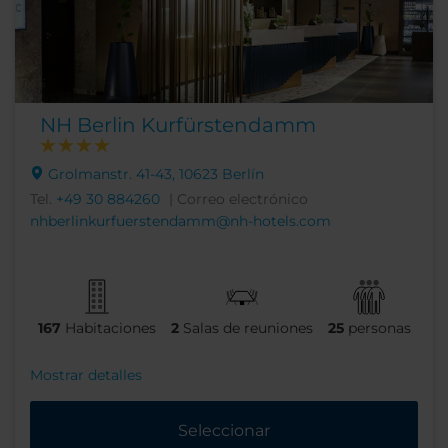
NH Berlin Kurfürstendamm
Grolmanstr. 41-43, 10623 Berlín
Tel.
+49 30 884260
| Correo electrónico
nhberlinkurfuerstendamm@nh-hotels.com
167
Habitaciones
2
Salas de reuniones
25
personas
Mostrar detalles
Seleccionar