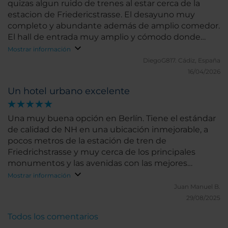
quizas algun ruido de trenes al estar cerca de la
estacion de Friedericstrasse. El desayuno muy
completo y abundante además de amplio comedor.
El hall de entrada muy amplio y cómodo donde
dispones de agua fresca y con limón, chocolates,
Mostrar información
galletas y caramelos.
DiegoG817.
Cádiz, España
16/04/2026
Un hotel urbano excelente
Una muy buena opción en Berlín. Tiene el estándar
de calidad de NH en una ubicación inmejorable, a
pocos metros de la estación de tren de
Friedrichstrasse y muy cerca de los principales
monumentos y las avenidas con las mejores
tiendas.
Mostrar información
Juan Manuel B.
29/08/2025
Todos los comentarios