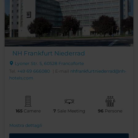
NH Frankfurt Niederrad
Lyoner Str. 5, 60528 Francoforte
Tel.
+49 69 666080
| E-mail
nhfrankfurtniederrad@nh-
hotels.com
165
Camere
7
Sale Meeting
96
Persone
Mostra dettagli