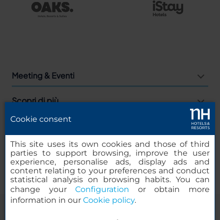
Meeting & Eventi
Scopri di più
Cookie consent
Agenzie
This site uses its own cookies and those of third
Companies
parties to support browsing, improve the user
experience, personalise ads, display ads and
content relating to your preferences and conduct
statistical analysis on browsing habits. You can
change your
Configuration
or obtain more
information in our
Cookie policy
.