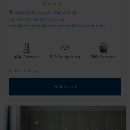
Güterplatz 1 60327 Francoforte
Tel.
+49 69 255 190
| E-mail
nhcollectionfrankfurtspintower@nh-hotels.com
414
Camere
11
Sale Meeting
150
Persone
Mostra dettagli
Seleziona