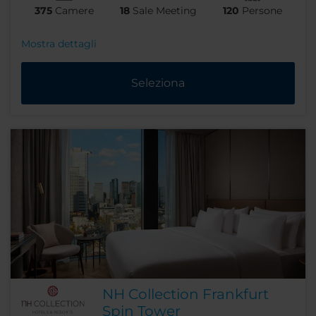
375
Camere
18
Sale Meeting
120
Persone
Mostra dettagli
Seleziona
NH Collection Frankfurt
Spin Tower