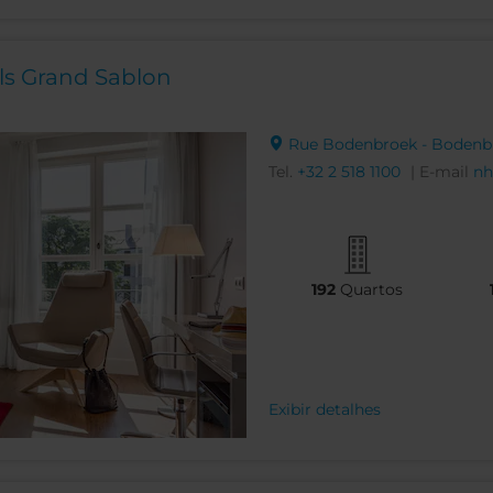
ls Grand Sablon
Rue Bodenbroek - Bodenbro
Tel.
+32 2 518 1100
| E-mail
nh
192
Quartos
Exibir detalhes