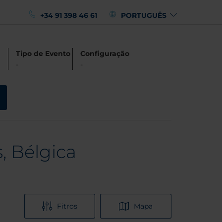
+34 91 398 46 61
PORTUGUÊS
Tipo de Evento
Configuração
-
-
, Bélgica
Fitros
Mapa