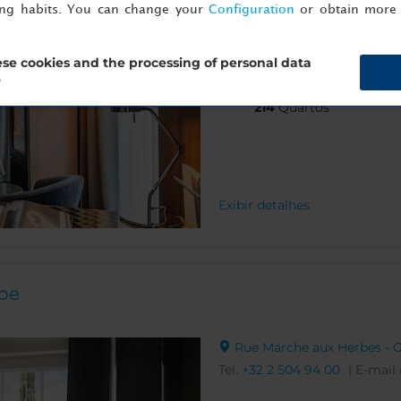
ing habits. You can change your
Configuration
or obtain more 
Tel.
+32 2 231 09 09
| E-mail
se cookies and the processing of personal data
?
214
Quartos
Exibir detalhes
ope
Rue Marche aux Herbes - Gr
Tel.
+32 2 504 94 00
| E-mail