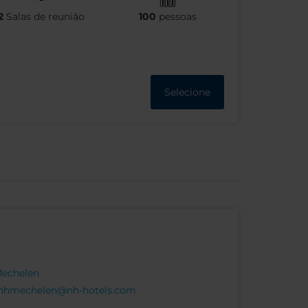
2
Salas de reunião
100
pessoas
Selecione
Mechelen
nhmechelen@nh-hotels.com