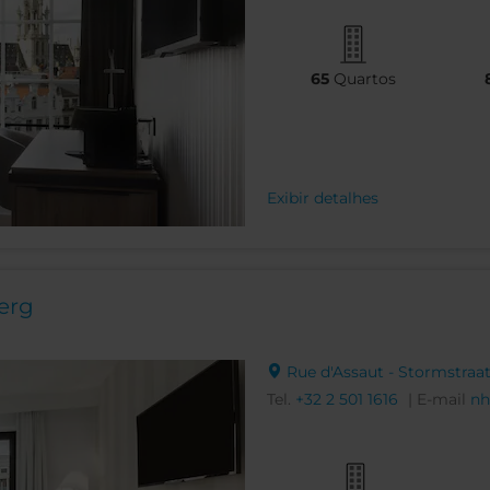
65
Quartos
Exibir detalhes
erg
Rue d'Assaut - Stormstraat,
Tel.
+32 2 501 1616
| E-mail
nh