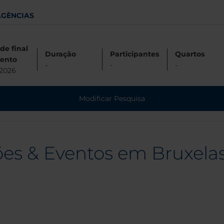
AGÈNCIAS
de final
Duração
Participantes
Quartos
vento
-
-
-
/2026
Modificar Pesquisa
ões & Eventos em Bruxelas