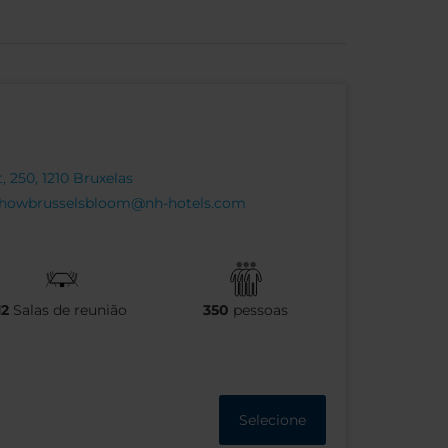
 250, 1210 Bruxelas
howbrusselsbloom@nh-hotels.com
12
Salas de reunião
350
pessoas
Selecione