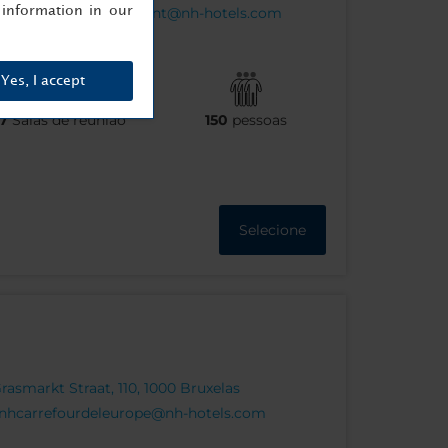
information in our
nhbrusselseuberlaymont@nh-hotels.com
Yes, I accept
7
Salas de reunião
150
pessoas
Selecione
asmarkt Straat, 110, 1000 Bruxelas
nhcarrefourdeleurope@nh-hotels.com