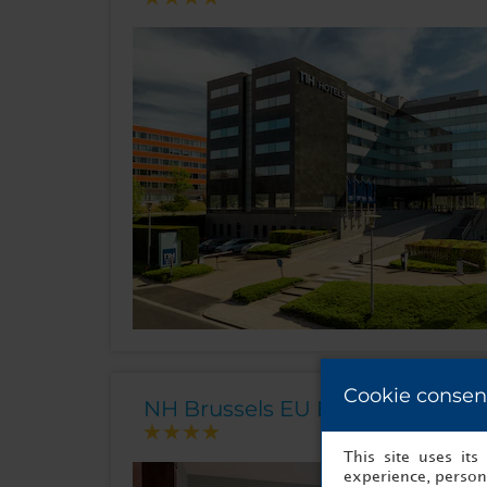
Cookie consen
NH Brussels EU Berlaymont
This site uses it
experience, persona