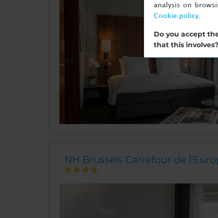
analysis on brows
Cookie policy
.
Do you accept the
that this involves
NH Brussels Carrefour de l'Eur