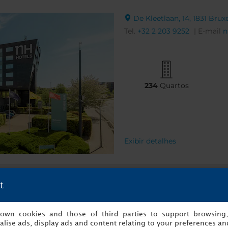
De Kleetlaan, 14, 1831 Brux
Tel.
+32 2 203 9252
| E-mail
n
234
Quartos
Exibir detalhes
t
s own cookies and those of third parties to support browsing
Boulevard Charlemagne - Ka
lise ads, display ads and content relating to your preferences and