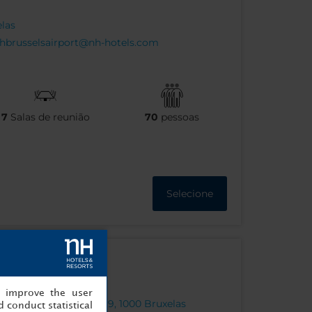
elas
hbrusselsairport@nh-hotels.com
7
Salas de reunião
70
pessoas
Selecione
, improve the user
rel de Grotelaan, 11-19, 1000 Bruxelas
 conduct statistical