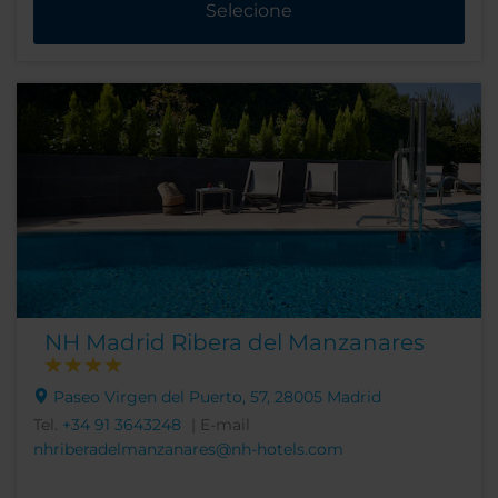
Selecione
NH Madrid Ribera del Manzanares
Paseo Virgen del Puerto, 57, 28005 Madrid
Tel.
+34 91 3643248
| E-mail
nhriberadelmanzanares@nh-hotels.com