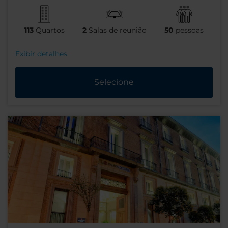
113
Quartos
2
Salas de reunião
50
pessoas
Exibir detalhes
Selecione