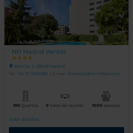
NH Madrid Ventas
Biarritz, 2, 28028 Madrid
Tel.
+34 91 3610288
| E-mail
nhventas@nh-hotels.com
199
Quartos
9
Salas de reunião
1000
pessoas
Exibir detalhes