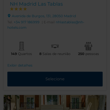
NH Madrid Las Tablas
Avenida de Burgos, 131, 28050 Madrid
Tel.
+34 917 186999
| E-mail
nhlastablas@nh-
hotels.com
149
Quartos
8
Salas de reunião
250
pessoas
Exibir detalhes
Selecione