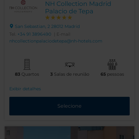
NH Collection Madrid
Palacio de Tepa
San Sebastian, 2 28012 Madrid
Tel.
+34 91 3896490
| E-mail
nhcollectionpalaciodetepa@nh-hotels.com
83
Quartos
3
Salas de reunião
65
pessoas
Exibir detalhes
Selecione