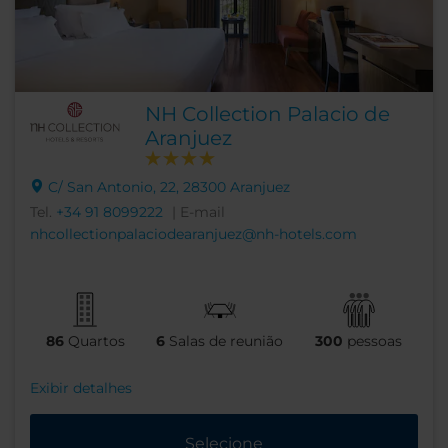
NH Collection Palacio de
Aranjuez
C/ San Antonio, 22, 28300 Aranjuez
Tel.
+34 91 8099222
| E-mail
nhcollectionpalaciodearanjuez@nh-hotels.com
86
Quartos
6
Salas de reunião
300
pessoas
Exibir detalhes
Selecione