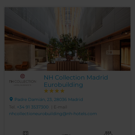
NH Collection Madrid
Eurobuilding
Padre Damián, 23, 28036 Madrid
Tel.
+34 91 3537300
| E-mail
nhcollectioneurobuilding@nh-hotels.com