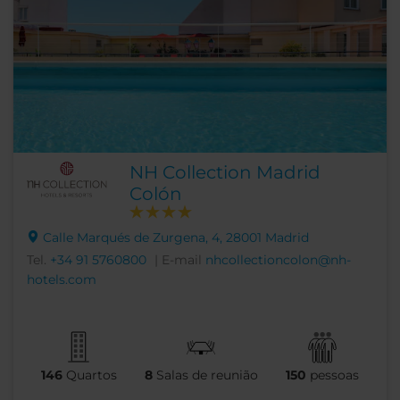
NH Collection Madrid
Colón
Calle Marqués de Zurgena, 4, 28001 Madrid
Tel.
+34 91 5760800
| E-mail
nhcollectioncolon@nh-
hotels.com
146
Quartos
8
Salas de reunião
150
pessoas