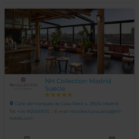
NH Collection Madrid
Suecia
Calle del Marqués de Casa Riera 4, 28014 Madrid
Tel.
+34 912000570
| E-mail
nhcollectionsuecia@nh-
hotels.com