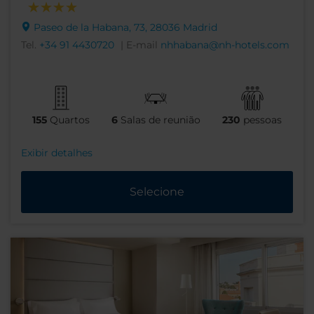
Paseo de la Habana, 73, 28036 Madrid
Tel.
+34 91 4430720
| E-mail
nhhabana@nh-hotels.com
155
Quartos
6
Salas de reunião
230
pessoas
Exibir detalhes
Selecione