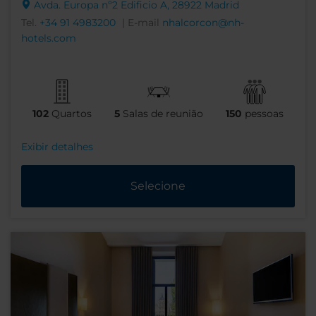
Avda. Europa nº2 Edificio A, 28922 Madrid
Tel.
+34 91 4983200
| E-mail
nhalcorcon@nh-
hotels.com
102
Quartos
5
Salas de reunião
150
pessoas
Exibir detalhes
Selecione