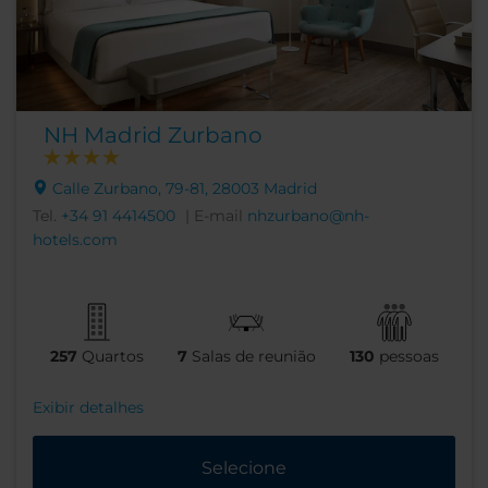
NH Madrid Zurbano
Calle Zurbano, 79-81, 28003 Madrid
Tel.
+34 91 4414500
| E-mail
nhzurbano@nh-
hotels.com
257
Quartos
7
Salas de reunião
130
pessoas
Exibir detalhes
Selecione