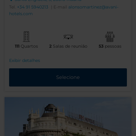
Tel.
+34 91 5940213
| E-mail
alonsomartinez@avani-
hotels.com
111
Quartos
2
Salas de reunião
53
pessoas
Exibir detalhes
Selecione