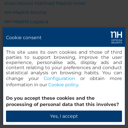
Avani Alonso Martínez Madrid Hotel
NH Madrid Atocha
NH Madrid Lagasca
NH Madrid Ribera del Manzanares
Cookie consent
NH Madrid Príncipe de Vergara
NH Madrid Balboa
This site uses its own cookies and those of third
parties to support browsing, improve the user
NH Collection Madrid Abascal
experience, personalise ads, display ads and
NH Madrid Chamberí
content relating to your preferences and conduct
statistical analysis on browsing habits. You can
NH Madrid Paseo de la Habana
change your
Configuration
or obtain more
information in our
Cookie policy
.
NH Madrid Ventas
NH Madrid Barajas Airport
Do you accept these cookies and the
NH Collection Palacio de Aranjuez
processing of personal data that this involves?
NH Pozuelo Ciudad de la Imagen
Yes, I accept
NH Alcorcón