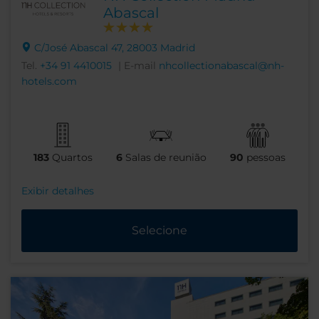
Abascal
C/José Abascal 47, 28003 Madrid
Tel.
+34 91 4410015
| E-mail
nhcollectionabascal@nh-
hotels.com
183
Quartos
6
Salas de reunião
90
pessoas
Exibir detalhes
Selecione