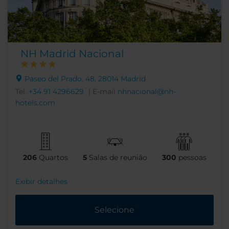
NH Madrid Nacional
Paseo del Prado, 48, 28014 Madrid
Tel.
+34 91 4296629
| E-mail
nhnacional@nh-
hotels.com
206
Quartos
5
Salas de reunião
300
pessoas
Exibir detalhes
Selecione