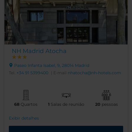
NH Madrid Atocha
Paseo Infanta Isabel, 9, 28014 Madrid
Tel.
+34 91 5399400
| E-mail
nhatocha@nh-hotels.com
68
Quartos
1
Salas de reunião
20
pessoas
Exibir detalhes