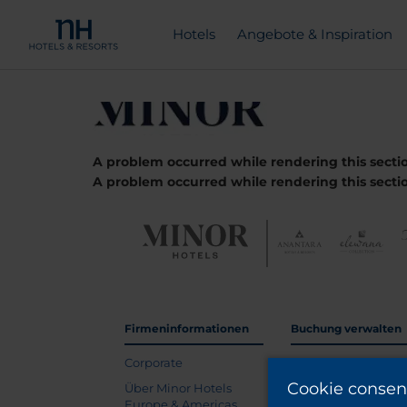
Hotels
Angebote & Inspiration
A problem occurred while rendering this secti
A problem occurred while rendering this secti
Firmeninformationen
Buchung verwalten
Corporate
NH Kundenbetreu
Cookie consen
Über Minor Hotels
Reservierung ände
Europe & Americas