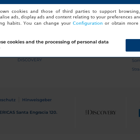
Vorteile
Hotel Veranstaltungen
Erl
Kontakt
Minor Pro Blog
Fam
s own cookies and those of third parties to support browsing
lise ads, display ads and content relating to your preferences and
Minor DISCOVERY
Kontakt: Tagungen
The
ing habits. You can change your
Configuration
or obtain more 
Bedingungen und
Kontakt: Unternehmen
Ent
Konditionen
Kontakt: Agenturen
Umw
FAQs Minor
se cookies and the processing of personal data
Hot
DISCOVERY
?
Hig
Horizons Club by Minor
DISCOVERY
Som
Str
nschutz
Hinweisgeber
ERICAS
Santa Engracia 120.