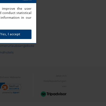
eben Sie NH
ilienhotels
, improve the user
 conduct statistical
menhotels
information in our
decken Sie NH
eltfreundliche
els
Yes, I accept
hlights
merurlaubsangebote
andhotels
Jetzt mit
Sichere Webseite
Hotelbewertungen
von