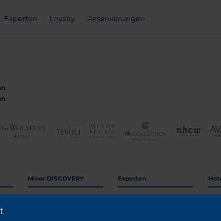
Experten
Loyalty
Reservierungen
on
on
Minor DISCOVERY
Experten
Hot
ung
Minor DISCOVERY
Geschäftsreisen
Hot
t
rn
Anmelden
Agenturen
Rei