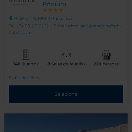
Pódium
Bailén, 4-6, 08010 Barcelona
Tel.
+34 93 2650202
| E-mail
nhcollectionpodium@nh-
hotels.com
140
Quartos
8
Salas de reunião
220
pessoas
Exibir detalhes
Selecione