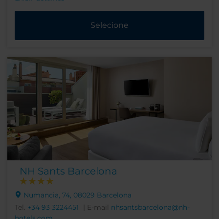
Selecione
NH Sants Barcelona
Numancia, 74, 08029 Barcelona
Tel.
+34 93 3224451
| E-mail
nhsantsbarcelona@nh-
hotels.com