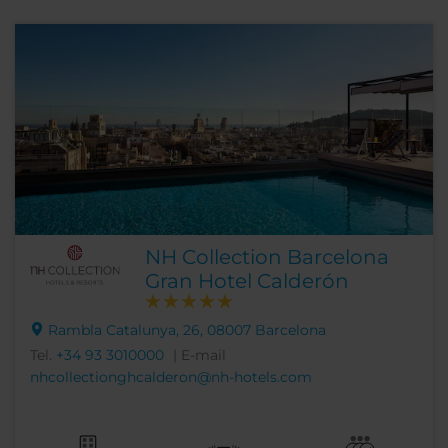
NH Collection Barcelona
Gran Hotel Calderón
Rambla Catalunya, 26, 08007 Barcelona
Tel.
+34 93 3010000
| E-mail
nhcollectionghcalderon@nh-hotels.com