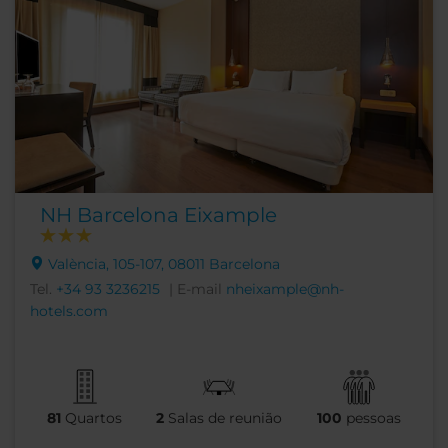
NH Barcelona Eixample
València, 105-107, 08011 Barcelona
Tel.
+34 93 3236215
| E-mail
nheixample@nh-
hotels.com
81
Quartos
2
Salas de reunião
100
pessoas