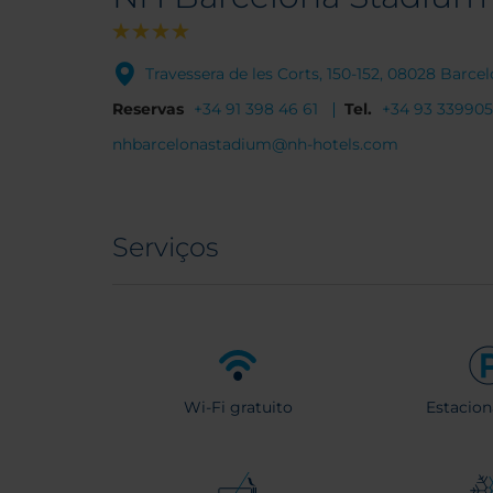
Travessera de les Corts, 150-152, 08028 Barc
Reservas
+34 91 398 46 61
Tel.
+34 93 33990
nhbarcelonastadium@nh-hotels.com
Serviços
Wi-Fi gratuito
Estacio