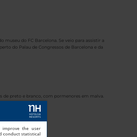
o museu do FC Barcelona. Se veio para assistir a
 perto do Palau de Congressos de Barcelona e da
ns de preto e branco, com pormenores em malva.
do outro
, improve the user
 conduct statistical