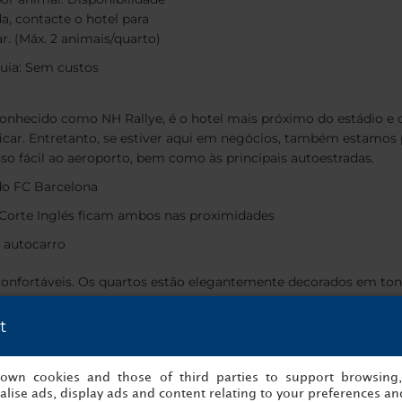
da, contacte o hotel para
ar. (Máx. 2 animais/quarto)
uia: Sem custos
onhecido como NH Rallye, é o hotel mais próximo do estádio e d
icar. Entretanto, se estiver aqui em negócios, também estamos
sso fácil ao aeroporto, bem como às principais autoestradas.
do FC Barcelona
l Corte Inglés ficam ambos nas proximidades
 autocarro
 confortáveis. Os quartos estão elegantemente decorados em to
grande Suite Junior.
t
e renovadas
sobre a cidade de um lado, e vistas do estádio do FC Barcelona 
s own cookies and those of third parties to support browsing
lise ads, display ads and content relating to your preferences and