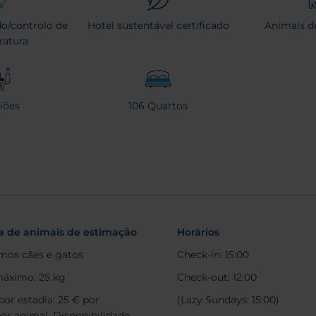
o/controlo de
Hotel sustentável certificado
Animais d
atura
iões
106 Quartos
ca de animais de estimação
Horários
mos cães e gatos
Check-in: 15:00
áximo: 25 kg
Check-out: 12:00
por estadia: 25 € por
(Lazy Sundays: 15:00)
por animal. Disponibilidade