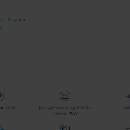
elona Espanha
50
namento
Estação de carregamento
Gi
elétrico 7kW