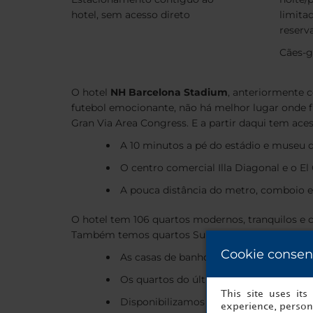
hotel, sem acesso direto
limita
reserv
Cães-g
O hotel
NH Barcelona Stadium
, anteriormente c
futebol emocionante, não há melhor lugar onde f
Gran Via Area Congress. E a partir daqui tem ace
A 10 minutos a pé do estádio e museu 
O centro comercial Illa Diagonal e o E
A pouca distância do metro, comboio e
O hotel tem 106 quartos modernos, tranquilos e
Também temos quartos Superiores, além de uma 
Cookie consen
As casas de banho foram recentement
Os quartos do último andar têm vistas 
This site uses it
Disponibilizamos quartos acessíveis
experience, persona