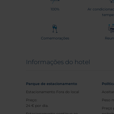
100%
Ar condicionad
temper
Comemorações
Reun
Informações do hotel
Parque de estacionamento
Políti
Estacionamento Fora do local
Aceita
Preço:
Peso m
24 € por dia.
Preço 
Estacionamento contíguo ao
noite/