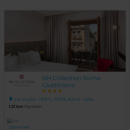
NH Collection Roma
Giustiniano
Via Virgilio, 1 E/F/G, 00193, Roma - Italia
1.31 km
Panteón
Opiniones