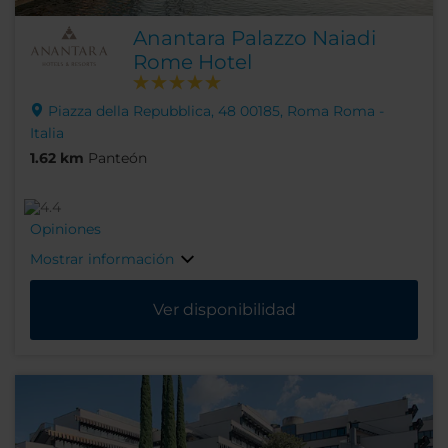
Anantara Palazzo Naiadi
Rome Hotel
Piazza della Repubblica, 48 00185, Roma Roma -
Italia
1.62 km
Panteón
Opiniones
Mostrar información
Ver disponibilidad