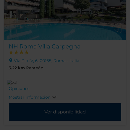
NH Roma Villa Carpegna
Via Pio IV, 6, 00165, Roma - Italia
3.22 km
Panteón
Opiniones
Mostrar información
Ver disponibilidad