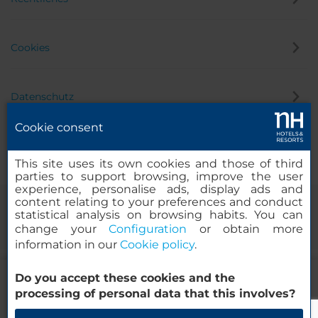
Cookies
Datenschutz
Cookie consent
Hinweisgeber
This site uses its own cookies and those of third
parties to support browsing, improve the user
experience, personalise ads, display ads and
content relating to your preferences and conduct
statistical analysis on browsing habits. You can
change your
Configuration
or obtain more
information in our
Cookie policy
.
74.99
Do you accept these cookies and the
EUR
VON
© 2000 – 2026 MINOR HOTELS EUROPE & AMERICAS Santa Engracia
processing of personal data that this involves?
MwSt. und City Tax inbegriffen
120. 28003 Madrid, Spanien