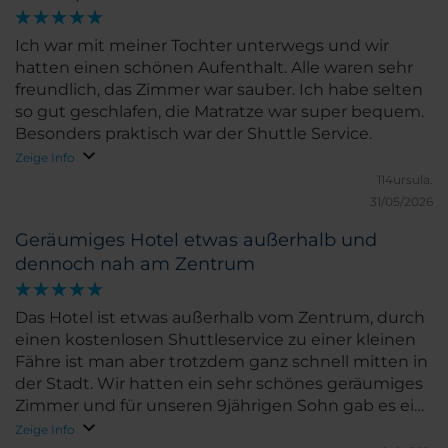
Ich war mit meiner Tochter unterwegs und wir
hatten einen schönen Aufenthalt. Alle waren sehr
freundlich, das Zimmer war sauber. Ich habe selten
so gut geschlafen, die Matratze war super bequem.
Besonders praktisch war der Shuttle Service.
Zeige Info
114ursula.
31/05/2026
Geräumiges Hotel etwas außerhalb und
dennoch nah am Zentrum
Das Hotel ist etwas außerhalb vom Zentrum, durch
einen kostenlosen Shuttleservice zu einer kleinen
Fähre ist man aber trotzdem ganz schnell mitten in
der Stadt. Wir hatten ein sehr schönes geräumiges
Zimmer und für unseren 9jährigen Sohn gab es ein
schönes Begrüßungsgeschenk, was nach der
Zeige Info