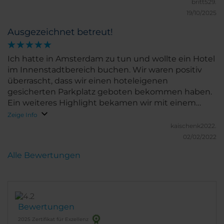
anstrengenden Anreise (Stau in Deutschland;) für
britt529.
Freude gesorgt hat. Das Bett war sehr bequem und
19/10/2025
durch die ruhige Lage konnten wir alle gut schlafen;
Ausgezeichnet betreut!
am Wochenende steht das Frühstücksbuffet
außerdem schön lange zur Verfügung.
Hervorzuheben ist außerdem noch der hoteleigene
Ich hatte in Amsterdam zu tun und wollte ein Hotel
(kostenpflichtige) Parkplatz, direkt vor der Haustür-
im Innenstadtbereich buchen. Wir waren positiv
in größeren Städten keine Selbstverständlichkeit.
überrascht, dass wir einen hoteleigenen
Die Mitarbeitenden waren alle sehr freundlich. Wie
gesicherten Parkplatz geboten bekommen haben.
würden definitiv wieder dort übernachten!
Ein weiteres Highlight bekamen wir mit einem
Upgrade für ein Superior Zimmer welches das Hotel
Zeige Info
uns präsentierte. Wir waren sehr zufrieden!
kaischenk2022.
02/02/2022
Alle Bewertungen
Bewertungen
2025 Zertifikat für Exzellenz