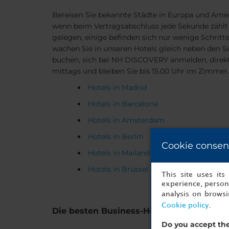
Bereisen Sie bekannte Städte in Europa und Ameri
wenn beim Vertragsabschluss jede Sekunde zählt o
gelegen, einige befinden sich nur wenige Schritt
wachen Sie in unseren Hotels gleich neben den S
buchen, sich bei NH DISCOVERY anmelden, direkt 
mittags und bleiben Sie bis 15.00 Uhr im Zimmer
Hotels in Madrid
Hotels in Barcelona
Hotels in Amsterdam
Hotels in Berlin
Cookie consen
Hotels in Mailand
Hotels in Brüssel
This site uses it
experience, persona
analysis on brows
Cookie policy
.
Die besten Business-Hotels
Do you accept the