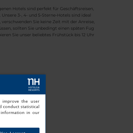
nen Hotels sind perfekt für Geschäftsreisen,
nsere 3-, 4- und 5-Sterne-Hotels sind ideal
 verschwenden Sie keine Zeit mit der Anreise,
ssen, sollten Sie unbedingt einen späten Fug
ren Sie unser beliebtes Frühstück bis 12 Uhr
, improve the user
 conduct statistical
information in our