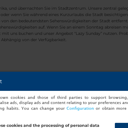
ka, und übernachten Sie im Stadtzentrum. Unsere zentral gelege
der wenn Sie während eines Kurzurlaubs die Stadt besichtigen. U
e von den bedeutendsten Sehenswürdigkeiten der Stadt entfernt,
ehenswürdigkeiten auf. Wenn Sie an einem Sonntag abreisen mü
mit uns buchen und unser Angebot "Lazy Sunday“ nutzen. Probie
. Abhängig von der Verfügbarkeit.
t
s own cookies and those of third parties to support browsing
lise ads, display ads and content relating to your preferences and
ing habits. You can change your
Configuration
or obtain more 
se cookies and the processing of personal data