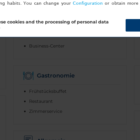
ing habits. You can change your
Configuration
or obtain more 
se cookies and the processing of personal data
?
Business-Services
Business-Center
Gastronomie
Frühstücksbuffet
Restaurant
Zimmerservice