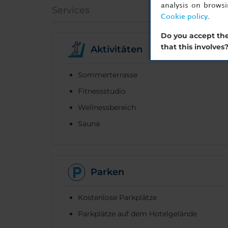
analysis on brows
Services
Cookie policy
.
Do you accept the
that this involves
Aktivitäten
Sommerterrasse
Fitnessstudio
Wellnessbereich
Sauna
Parken
Kostenlose Parkplätze
Parkplätze auf dem Hotelgelände