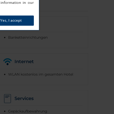
information in our
Yes, I accept
Feiern
Banketteinrichtungen
Internet
WLAN kostenlos im gesamten Hotel
Services
Gepäckaufbewahrung