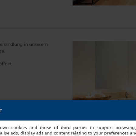
sbehandlung in unserem
ge.
öffnet
t
s own cookies and those of third parties to support browsing
lise ads, display ads and content relating to your preferences and