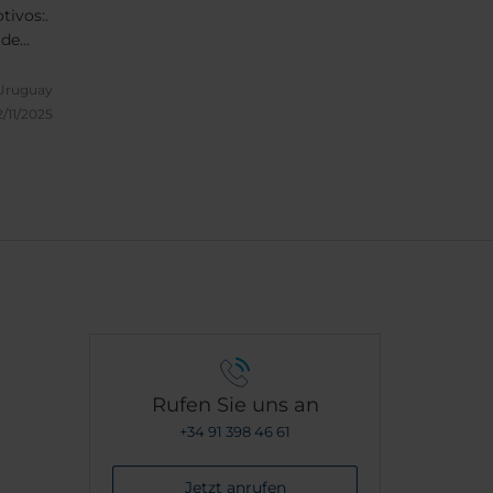
tivos:.
 de
ación
 la 93,
Uruguay
has
2/11/2025
y
 es muy
n
Rufen Sie uns an
+34 91 398 46 61
Jetzt anrufen