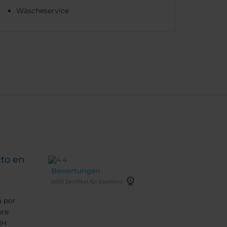
Wäscheservice
cto en
Bewertungen
2025 Zertifikat für Exzellenz
á por
pre
NH