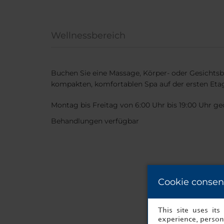
Wellnessbereich
Buchen Sie eine Massage, Körper- oder Gesicht
kompakten, komfortablen Spa auf der ersten Eta
Montag bis Freitag von 6:00 Uhr bis 19:00 Uhr ge
Behandlungen verfügbar
Cookie consen
This site uses it
experience, persona