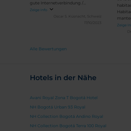
gute Internetverbindung /
habita
Professionelles Personal / Sehr
Zeige Info
Habita
gutes Frühstück mit frischen
Oscar S.
Küsnacht, Schweiz
manten
Früchten und Veganer Getränke
17/10/2023
recepc
Zeige I
joven.
D
por su
dispon
Alle Bewertungen
profes
contri
a hace
experi
Hotels in der Nähe
Recom
destaca
señora
del tu
Avani Royal Zona T Bogotá Hotel
del se
NH Bogotá Urban 93 Royal
person
señor 
NH Collection Bogotá Andino Royal
distin
NH Collection Bogotá Terra 100 Royal
gestión