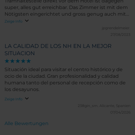
Tramhaltestelle direkt vor dem Hotel ist dagegen
super, alles gut erreichbar. Das Zimmer ist mit dem
Nötigsten eingerichtet und gross genug auch mit
etwas mehr Gepäck. Unbedingt ein Zimmer mit
Zeige Info
Sicht auf die Basilika nehmen, es lohnt sich!
jpgrendelmeier.
27/08/2023
LA CALIDAD DE LOS NH EN LA MEJOR
SITUACION
Situación ideal para visitar el centro histórico y de
ocio de la ciudad. Gran profesionalidad y calidad
humana tanto del personal de recepción como de
los desayunos.
Zeige Info
238gin_sm.
Alicante, Spanien
07/04/2026
Alle Bewertungen