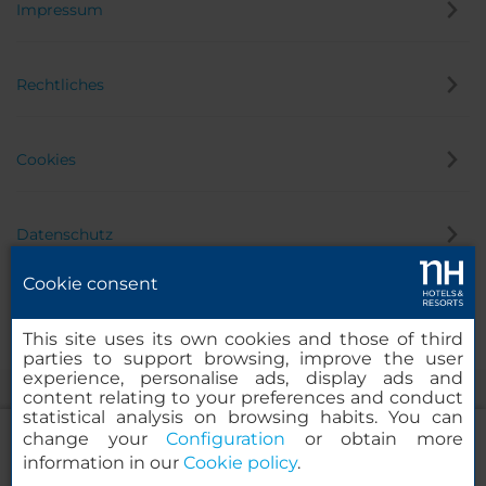
Impressum
Rechtliches
Cookies
Datenschutz
Cookie consent
Hinweisgeber
This site uses its own cookies and those of third
parties to support browsing, improve the user
experience, personalise ads, display ads and
content relating to your preferences and conduct
statistical analysis on browsing habits. You can
change your
Configuration
or obtain more
information in our
Cookie policy
.