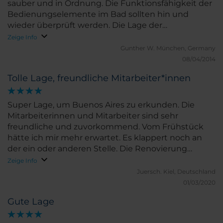
sauber und in Ordnung. Die Funktionsfähigkeit der
Bedienungselemente im Bad sollten hin und
wieder überprüft werden. Die Lage der
Metrostation vor der Tür ist sehr praktisch.
Zeige Info
Gunther W.
München, Germany
08/04/2014
Tolle Lage, freundliche Mitarbeiter*innen
Super Lage, um Buenos Aires zu erkunden. Die
Mitarbeiterinnen und Mitarbeiter sind sehr
freundliche und zuvorkommend. Vom Frühstück
hätte ich mir mehr erwartet. Es klappert noch an
der ein oder anderen Stelle. Die Renovierung
scheint noch nicht abgeschlossen zu sein (Arbeiten
Zeige Info
im 1. OG). Auf meinem Zimmer war zu Beginn auch
Juersch.
Kiel, Deutschland
keine "Kaffee- und Teezubereitungsmöglichkeit"
01/03/2020
wie versprochen. Auf Nachfrage hatte ich dann zwar
Gute Lage
einen Wasserkocher, aber weder Tassen noch
Teebeutel.