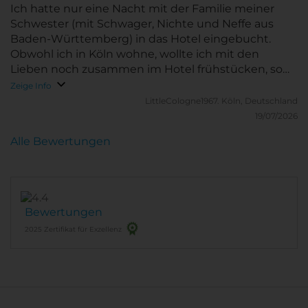
Ich hatte nur eine Nacht mit der Familie meiner
Schwester (mit Schwager, Nichte und Neffe aus
Baden-Württemberg) in das Hotel eingebucht.
Obwohl ich in Köln wohne, wollte ich mit den
Lieben noch zusammen im Hotel frühstücken, so
hatte ich mich auch selber dort "untergebracht". Es
Zeige Info
war der unglaubliche heiße Samstag, der 11. Juli
LittleCologne1967.
Köln, Deutschland
2026 und bereits beim einreihen in der
19/07/2026
Warteschlange vor der Rezeption (das Hotel war
Alle Bewertungen
ausgebucht) wurde zur Abkühlung Eis angeboten.
Trotz des pausenlosen Bedienens der Gäste war die
Belegschaft des Hotels unbeirrt freundlich und
hilfsbereit. Meine Familie hatte während der Anreise
mit dem Auto, neben den nahezu unerträglichen
Bewertungen
Temperaturen (ohne Klimaanlage) ein paar
2025 Zertifikat für Exzellenz
Unannehmlichkeiten zu erleiden. Das war mit Hilfe
des Hotelpersonals schnell vergessen. Obwohl das
Hotel ausgebucht war, kam man sich zu keiner Zeit
wie Einer von Vielen vor. Besonders hervorzuheben
ist hier der Hotel Relations Manager, John Klar. Er