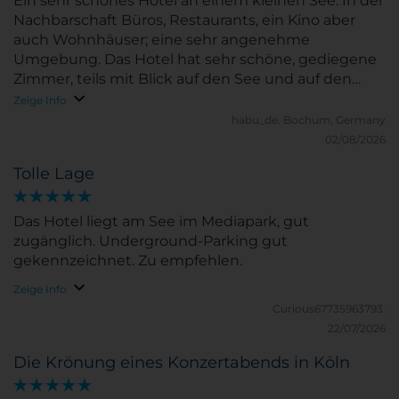
Ein sehr schönes Hotel an einem kleinen See. In der
Nachbarschaft Büros, Restaurants, ein Kino aber
auch Wohnhäuser; eine sehr angenehme
Umgebung. Das Hotel hat sehr schöne, gediegene
Zimmer, teils mit Blick auf den See und auf den
Dom in einiger Entfernung. Das Bett war
Zeige Info
hervorragend mit Kissen für jeden Geschmack.Es ist
habu_de.
Bochum, Germany
nicht riesig, aber groß genug für eine
02/08/2026
funktionierende Bar. Das Areal liegt am Rand der
Tolle Lage
Innenstadt, ca. 1,5 km vom Dom entfernt, aber auch
am Rand des Parkgürtels, der die Innenstadt
umschließt. Da in Köln nichts weit weg ist, kann
Das Hotel liegt am See im Mediapark, gut
man alle Sehenswürdigkeiten gut zu Fuß erreichen.
zugänglich. Underground-Parking gut
Eine unbedingte Empfehlung.
gekennzeichnet. Zu empfehlen.
Zeige Info
Curious67735963793.
22/07/2026
Die Krönung eines Konzertabends in Köln