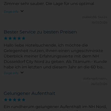
Zimmer sehr sauber. Die Lage für uns optimal
Zeige Info
psklein86.
54424
19/03/2026
Bester Service zu besten Preisen
Hallo liebe Hotelsuchende, ich möchte die
Gelegenheit nutzen, Ihnen einen ungeschminkte
Überblick meiner Erfahrungswerte mit dem NH
Düsseldorf City Nord zu geben. Als Titanium.- Kunde
habe ich im letzten und diesem Jahr an die 60 bis
70 Aufenthalte in diesem Hotel genießen dürfen.
Zeige Info
Und das nicht als Geschäftsmann, sondern als eine
stefanspitmann.
Privatperson. Es ist mir leider unmöglich gewesen,
26/02/2026
im letzten wie auch diesem Jahr izum Urlaub ins
Gelungener Aufenthalt
Ausland zu fliegen, da mein Hund schwer erkrankt
ist. Eine Lösung kam durch einen Freund, der mir
als Urlaubsziel dieses Hotel empfohlen hatte. Zuerst
Ein rundherum gelungener Aufenthalt im NH Nord,
dachte ich mir, das das vielleicht eine Möglichkeit