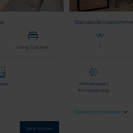
se
Standardeinzelzimme
1
1
King Size Bett
rasse
Klimaanlage /
Klimatisierung
Weitere Informationen
Jetzt buchen