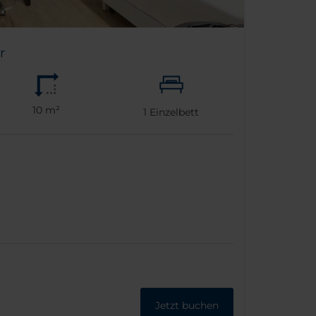
r
10 m²
1
Einzelbett
Jetzt buchen