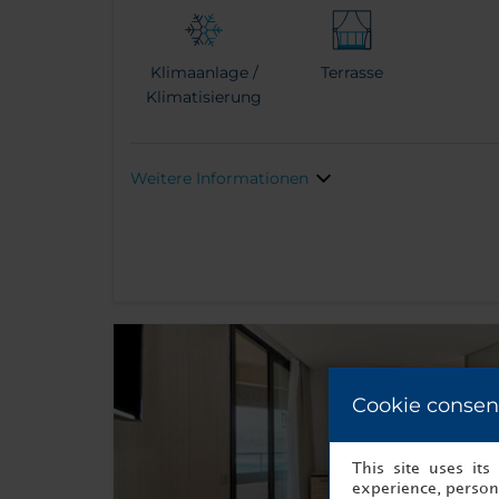
Klimaanlage /
Terrasse
Klimatisierung
Weitere Informationen
Cookie consen
This site uses it
experience, persona