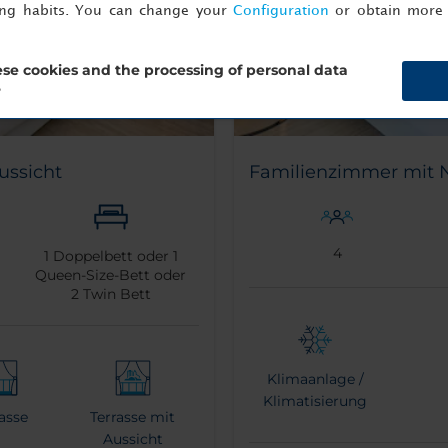
ing habits. You can change your
Configuration
or obtain more 
se cookies and the processing of personal data
?
ussicht
Familienzimmer mit
4
1
Doppelbett oder
1
Queen-Size-Bett oder
2
Twin Bett
Klimaanlage /
Klimatisierung
rasse
Terrasse mit
Aussicht