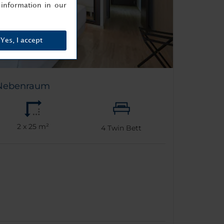
information in our
Yes, I accept
 Nebenraum
2 x 25 m²
4
Twin Bett