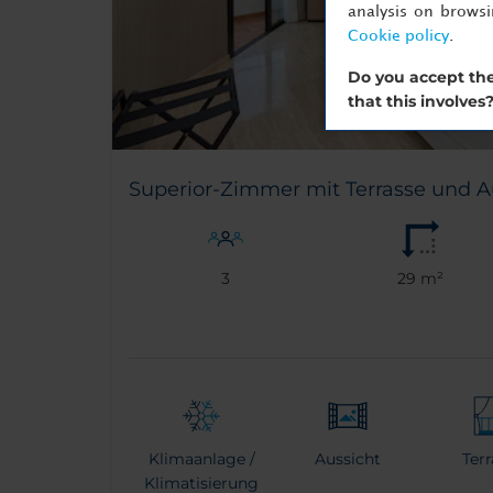
analysis on brows
Cookie policy
.
Do you accept the
that this involves
Superior-Zimmer mit Terrasse und A
3
29 m²
Klimaanlage /
Aussicht
Ter
Klimatisierung