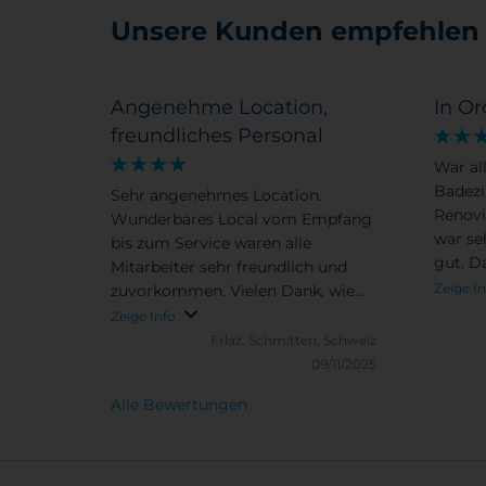
Unsere Kunden empfehlen
Angenehme Location,
In O
freundliches Personal
War al
Badez
Sehr angenehmes Location.
Renovi
Wunderbares Local vom Empfang
war seh
bis zum Service waren alle
gut. D
Mitarbeiter sehr freundlich und
fein. 
Zeige I
zuvorkommen. Vielen Dank, wie
Kann e
haben den Aufenthalt bei Ihnen
Zeige Info
sehr genossen.
Frlaz.
Schmitten, Schweiz
09/11/2025
Alle Bewertungen