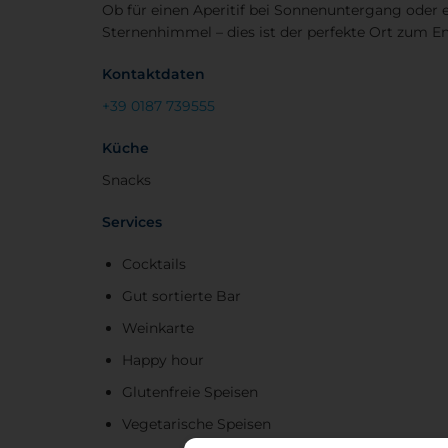
Ob für einen Aperitif bei Sonnenuntergang oder 
Sternenhimmel – dies ist der perfekte Ort zum 
Kontaktdaten
+39 0187 739555
Küche
Snacks
Services
Cocktails
Gut sortierte Bar
Weinkarte
Happy hour
Glutenfreie Speisen
Vegetarische Speisen