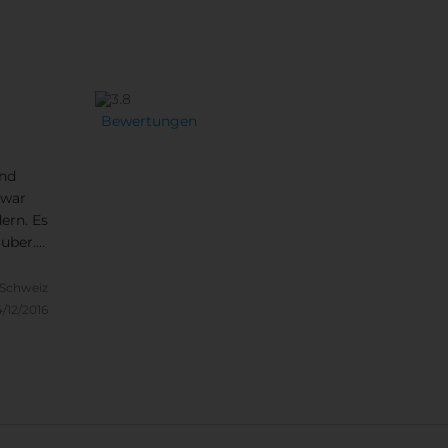
Bewertungen
und
 war
dern. Es
auber.
rlich.
ht
 Schweiz
/12/2016