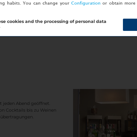
ing habits. You can change your
Configuration
or obtain more 
se cookies and the processing of personal data
?
st jeden Abend geöffnet.
on Cocktails bis zu Weinen
rtübertragungen.