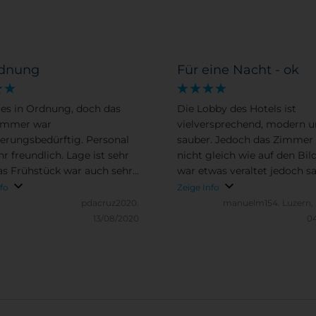
rdnung
Für eine Nacht - ok
les in Ordnung, doch das
Die Lobby des Hotels ist
immer war
vielversprechend, modern 
erungsbedürftig. Personal
sauber. Jedoch das Zimmer
r freundlich. Lage ist sehr
nicht gleich wie auf den Bil
as Frühstück war auch sehr
war etwas veraltet jedoch s
Sauberkeit war auch gut.
Das Licht im Bad ist sehr spä
nfo
Zeige Info
s nur weiterempfehlen.
Das Frühstück habe ich nic
pdacruz2020.
manuelm154.
Luzern,
genutzt..
13/08/2020
04