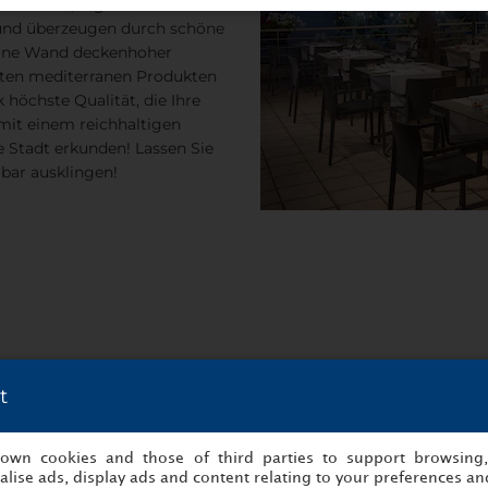
wahl edler, regionaler Weine.
 und überzeugen durch schöne
 eine Wand deckenhoher
esten mediterranen Produkten
 höchste Qualität, die Ihre
 mit einem reichhaltigen
e Stadt erkunden! Lassen Sie
bar ausklingen!
t
s own cookies and those of third parties to support browsing
lise ads, display ads and content relating to your preferences and