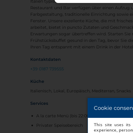
Italien typische Spezialitäten und bietet eine Aus
Restaurant und Bar verfügen über einen Aufzug
Farbgestaltung, traditionelle Einrichtung sowie
Fenster. Unsere exzellente Küche, die mit frisch
arbeitet, bietet in puncto Zutaten und Geschmack
Erwartungen sogar übertreffen wird. Starten Sie
Frühstücksbuffet gesund in den Tag, bevor Sie di
Ihren Tag entspannt mit einem Drink in der Hotel
Kontaktdaten
+39 0187 739555
Küche
Italienisch, Lokal, Europäisch, Mediterran, Snacks
Services
Cookie consen
A la carte Menü (bis 22:00 Uhr)
Privater Speisebereich
This site uses it
experience, persona