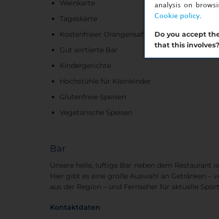
Weinkarte
analysis on brows
Cookie policy
.
Tageskarte
Do you accept the
Kostenfreier Orangensaft
that this involves
Gut sortierte Bar
Kindergerichte
Hochstühle für Kleinkinder
Glutenfreie Speisen
Vegetarische Speisen
Bar
Unsere helle, luftige Bar neben dem Restaurant i
Hier gibt es eine große Auswahl an Getränken – v
aus der Region – und Fernseher für aktuelle Spo
Kontaktdaten