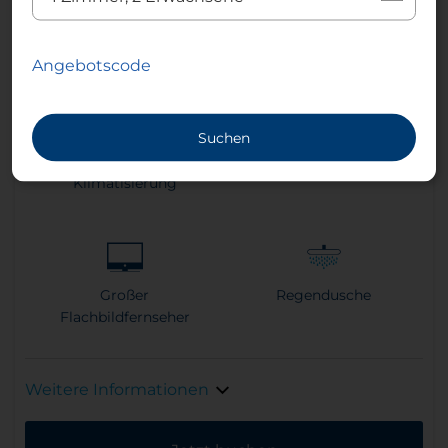
2
25 m²
1
King Size Bett
Angebotscode
Suchen
Klimaanlage /
Sleep Better Mattresses
Klimatisierung
Großer
Regendusche
Flachbildfernseher
Weitere Informationen