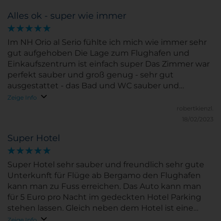
Alles ok - super wie immer
Im NH Orio al Serio fühlte ich mich wie immer sehr
gut aufgehoben Die Lage zum Flughafen und
Einkaufszentrum ist einfach super Das Zimmer war
perfekt sauber und groß genug - sehr gut
ausgestattet - das Bad und WC sauber und
ausreichend Platz. Das Frühstück ist net und
Zeige Info
ordentlich angerichtet - könnte vl ein klein wenig
robertkienzl.
ausgebessert werden. Ich komme jederzeit wieder
18/02/2023
gerne hierher
Super Hotel
Super Hotel sehr sauber und freundlich sehr gute
Unterkunft für Flüge ab Bergamo den Flughafen
kann man zu Fuss erreichen. Das Auto kann man
für 5 Euro pro Nacht im gedeckten Hotel Parking
stehen lassen. Gleich neben dem Hotel ist eine
riesige Shopping Mall.
Zeige Info