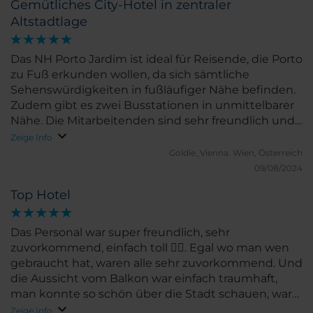
Gemütliches City-Hotel in zentraler
Altstadtlage
Das NH Porto Jardim ist ideal für Reisende, die Porto
zu Fuß erkunden wollen, da sich sämtliche
Sehenswürdigkeiten in fußläufiger Nähe befinden.
Zudem gibt es zwei Busstationen in unmittelbarer
Nähe. Die Mitarbeitenden sind sehr freundlich und
aufmerksam, die Zimmer sauber, und der kleine
Zeige Info
Poolbereich am Dach lädt zum Auspannen und
Goldie_Vienna.
Wien, Österreich
Abkühlen ein. Sehr ist ist auch der Garten im
09/08/2024
Restaurantbereich.
Top Hotel
Das Personal war super freundlich, sehr
zuvorkommend, einfach toll 👍🏻. Egal wo man wen
gebraucht hat, waren alle sehr zuvorkommend. Und
die Aussicht vom Balkon war einfach traumhaft,
man konnte so schön über die Stadt schauen, war
wirklich sehr sehr schön. Zu guter letzt, beim
Zeige Info