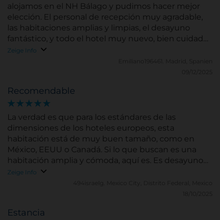
alojamos en el NH Bálago y pudimos hacer mejor
elección. El personal de recepción muy agradable,
las habitaciones amplias y limpias, el desayuno
fantástico, y todo el hotel muy nuevo, bien cuidado
y amplio. Todo perfecto
Zeige Info
Suchen
Emiliano196461.
Madrid, Spanien
09/12/2025
Recomendable
La verdad es que para los estándares de las
dimensiones de los hoteles europeos, esta
habitación está de muy buen tamaño, como en
México, EEUU o Canadá. Si lo que buscan es una
habitación amplia y cómoda, aquí es. Es desayuno
buffet es muy bueno, el mejor de nuestra estadía en
Zeige Info
España, muy parecido a los buffets de EEUU y
494israelg.
Mexico City, Distrito Federal, Mexico
México, para quienes estamos acostumbrados de
18/10/2025
desayunar bien.
Estancia