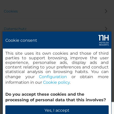
Cookies
Datenschutz
Cookie consent
Hinweisgeber
This site uses its own cookies and those of third
parties to support browsing, improve the user
experience, personalise ads, display ads and
content relating to your preferences and conduct
statistical analysis on browsing habits. You can
change your
Configuration
or obtain more
information in our
Cookie policy
.
nhow Brussels Bloom
Do you accept these cookies and the
© 2000 – 2026 MINOR HOTELS EUROPE & AMERICAS Santa Engracia
processing of personal data that this involves?
120. 28003 Madrid, Spanien
Verfügbarkeit prüfen
Yes, I accept