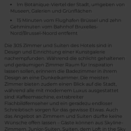
Im Botanique-Viertel der Stadt, umgeben von
Museen, Galerien und Grünflächen
15 Minuten vom Flughafen Brüssel und zehn
Gehminuten vom Bahnhof Bruxelles-
Nord/Brussel-Noord entfernt
Die 305 Zimmer und Suiten des Hotels sind in
Design und Einrichtung einer Kunstgalerie
nachempfunden. Während die schlicht gehaltenen
und geräumigen Zimmer Raum für Inspiration
lassen sollen, erinnern die Badezimmer in ihrem
Design an eine Dunkelkammer. Die meisten
Zimmer bieten zudem einen Blick auf die Stadt,
Suchen
während alle mit modernem Luxus ausgestattet
sind: Kaffeemaschine, extrabreiter
Reiseziel
Flachbildfernseher und ein geradezu endloser
Schreibtisch sorgen für das gewisse Etwas. Auch
das Angebot an Zimmern und Suiten dürfte keine
Wünsche offen lassen – Gäste können aus Skyline-
Anreise
Abreise
Zimmern, Junior-Suiten, Suiten, dem Loft in the Sky