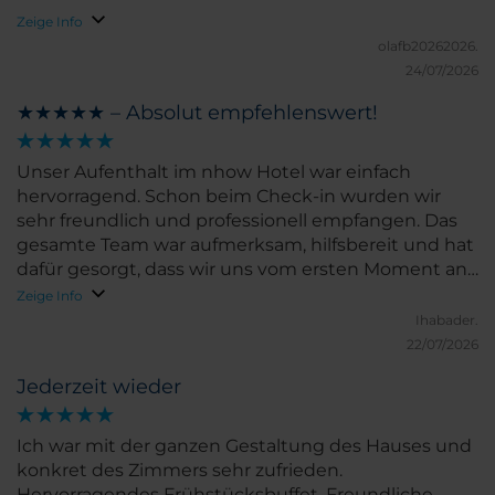
Zeige Info
olafb20262026.
24/07/2026
★★★★★ – Absolut empfehlenswert!
Unser Aufenthalt im nhow Hotel war einfach
hervorragend. Schon beim Check-in wurden wir
sehr freundlich und professionell empfangen. Das
gesamte Team war aufmerksam, hilfsbereit und hat
dafür gesorgt, dass wir uns vom ersten Moment an
willkommen gefühlt haben. Das Zimmer war
Zeige Info
modern, stilvoll eingerichtet und makellos sauber.
Ihabader.
Die Betten waren äußerst bequem, sodass wir
22/07/2026
hervorragend geschlafen haben. Besonders gefallen
Jederzeit wieder
haben uns das außergewöhnliche Design des
Hotels und die angenehme Atmosphäre. Vielen
Dank an das gesamte Team für den großartigen
Ich war mit der ganzen Gestaltung des Hauses und
Aufenthalt. Wir kommen sehr gerne wieder und
konkret des Zimmers sehr zufrieden.
können das nhow Hotel uneingeschränkt
Hervorragendes Frühstücksbuffet. Freundliche