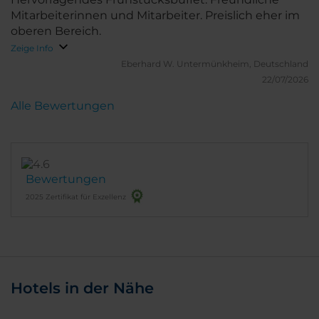
weiterempfehlen!
Mitarbeiterinnen und Mitarbeiter. Preislich eher im
oberen Bereich.
Zeige Info
Eberhard W.
Untermünkheim, Deutschland
22/07/2026
Alle Bewertungen
Bewertungen
2025 Zertifikat für Exzellenz
Hotels in der Nähe