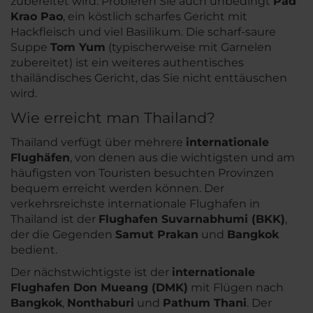
zubereitet wird. Probieren Sie auch unbedingt
Pad
Krao Pao
, ein köstlich scharfes Gericht mit
Hackfleisch und viel Basilikum. Die scharf-saure
Suppe
Tom Yum
(typischerweise mit Garnelen
zubereitet) ist ein weiteres authentisches
thailändisches Gericht, das Sie nicht enttäuschen
wird.
Wie erreicht man Thailand?
Thailand verfügt über mehrere
internationale
Flughäfen
, von denen aus die wichtigsten und am
häufigsten von Touristen besuchten Provinzen
bequem erreicht werden können. Der
verkehrsreichste internationale Flughafen in
Thailand ist der
Flughafen Suvarnabhumi (BKK)
,
der die Gegenden
Samut Prakan
und
Bangkok
bedient.
Der nächstwichtigste ist der
internationale
Flughafen Don Mueang (DMK)
mit Flügen nach
Bangkok
,
Nonthaburi
und
Pathum Thani
. Der