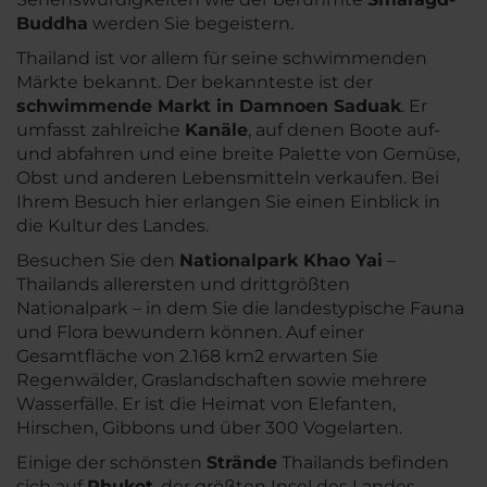
Buddha
werden Sie begeistern.
Thailand ist vor allem für seine schwimmenden
Märkte bekannt. Der bekannteste ist der
schwimmende Markt in Damnoen Saduak
. Er
umfasst zahlreiche
Kanäle
, auf denen Boote auf-
und abfahren und eine breite Palette von Gemüse,
Obst und anderen Lebensmitteln verkaufen. Bei
Ihrem Besuch hier erlangen Sie einen Einblick in
die Kultur des Landes.
Besuchen Sie den
Nationalpark Khao Yai
–
Thailands allerersten und drittgrößten
Nationalpark – in dem Sie die landestypische Fauna
und Flora bewundern können. Auf einer
Gesamtfläche von 2.168 km2 erwarten Sie
Regenwälder, Graslandschaften sowie mehrere
Wasserfälle. Er ist die Heimat von Elefanten,
Hirschen, Gibbons und über 300 Vogelarten.
Einige der schönsten
Strände
Thailands befinden
sich auf
Phuket
, der größten Insel des Landes.