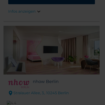
Sehenswürdigkeiten und
Einkaufsmöglichkeiten von Berlin. Von hier
Infos anzeigen
aus ist es nur ein kurzer Spaziergang zum
Brandenburger Tor, Unter den Linden und
anderen Sehenswürdigkeiten. Das Hotel ist
nicht nur für Städte- und Geschäftsreisen
ideal, mit unseren 10 Veranstaltungsräumen
haben wir auch Platz für Veranstaltungen mit
bis zu 320 Personen.
nhow Berlin
Stralauer Allee, 3,. 10245 Berlin