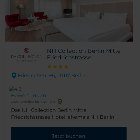
NH Collection Berlin Mitte
Friedrichstrasse
Friedrichstr. 96,. 10117 Berlin
Bewertungen
2025 Zertifikat für Exzellenz
Das NH Collection Berlin Mitte
Friedrichstrasse Hotel, ehemals NH Berlin
Friedrichstrasse, befindet sich in bester Lage
auf der weltbekannten Friedrichstraße und
Jetzt buchen
damit in der Nähe der bekanntesten