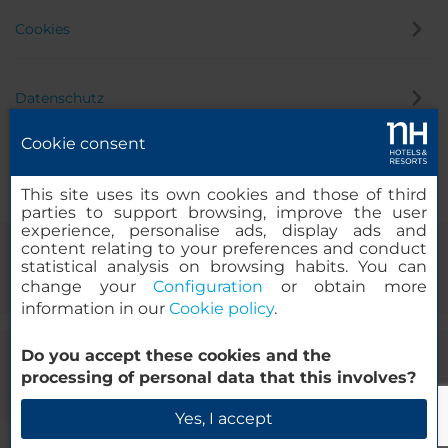
Cookies
Datenschutz
Cookie consent
Hinweisgeber
This site uses its own cookies and those of third
parties to support browsing, improve the user
experience, personalise ads, display ads and
content relating to your preferences and conduct
statistical analysis on browsing habits. You can
change your
Configuration
or obtain more
information in our
Cookie policy
.
Do you accept these cookies and the
© 2000 – 2026 MINOR HOTELS EUROPE & AMERICAS Santa Engracia
processing of personal data that this involves?
120. 28003 Madrid, Spanien
Yes, I accept