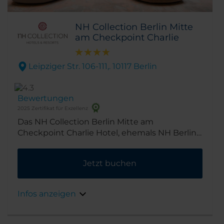
NH Collection Berlin Mitte
am Checkpoint Charlie
Leipziger Str. 106-111,. 10117 Berlin
Bewertungen
2025 Zertifikat für Exzellenz
Das NH Collection Berlin Mitte am
Checkpoint Charlie Hotel, ehemals NH Berlin
Mitte Leipziger Straße, befindet sich direkt an
der Leipziger Straße im Stadtzentrum und ist
Jetzt buchen
somit ein idealer Ausgangspunkt. Es sind nur
wenige Schritte zur Shoppingmeile
Friedrichstraße sowie zu diversen Firmen,
Infos anzeigen
Läden und Boutiquen wie den Galeries
Lafayette, dem Quartier 206, dem Q und der
Mall of Berlin.