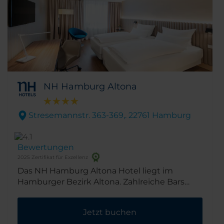
Restaurants und Geschäfte sind nur einen
Katzensprung entfernt. Erleben Sie Design,
besonderen Service und einen einzigartigen
Aufenthalt im NH Hamburg Mitte!
NH Hamburg Altona
Stresemannstr. 363-369,. 22761 Hamburg
Bewertungen
2025 Zertifikat für Exzellenz
Das NH Hamburg Altona Hotel liegt im
Hamburger Bezirk Altona. Zahlreiche Bars
und Restaurants finden Sie in unmittelbarer
Nähe und das Stadtzentrum ist nur wenige
Jetzt buchen
Minuten Fahrt entfernt.