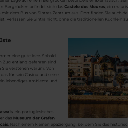
seiner Lage auf einem Bergrücken besonders emblematisch. Sei
dem Bergrücken befindet sich das
Castelo dos Mouros
, ein mauri
en mit dem Bus von Sintras Zentrum aus. Dort finden Sie auch d
t. Verlassen Sie Sintra nicht, ohne die traditionellen Küchlein z
Küste
immer eine gute Idee. Sobald
m Zug entlang gefahren sind
en Sie verstehen warum. Von
, das für sein Casino und seine
 ein lebendiges Ambiente und
ascais
, ein portugiesisches
ter das
Museum der Grafen
cais
. Nach einem kleinen Spaziergang, bei dem Sie das historisc