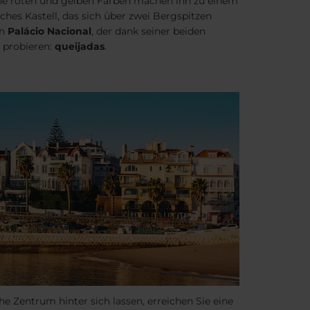
ne roten und gelben Farben machen ihn zu einem
sches Kastell, das sich über zwei Bergspitzen
en
Palácio Nacional
, der dank seiner beiden
u probieren:
queijadas
.
he Zentrum hinter sich lassen, erreichen Sie eine