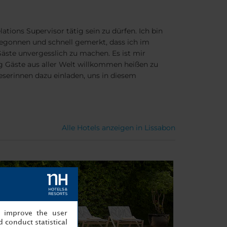
ations Supervisor tätig sein zu dürfen. Ich bin
begonnen und schnell gemerkt, dass ich im
Gäste unvergesslich zu machen. Es ist mir
ag Gäste aus aller Welt willkommen heißen zu
eserinnen dazu einladen, uns in diesem
Alle Hotels anzeigen in Lissabon
, improve the user
 conduct statistical