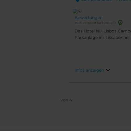
Bewertungen
2025 Zertifikat für Exzellenz
Das Hotel NH Lisboa Campo
Parkanlage im Lissabonner 
der Nähe des modern gesta
Vom Hotel aus gelangen Si
der Stadt.
Infos anzeigen
von
4