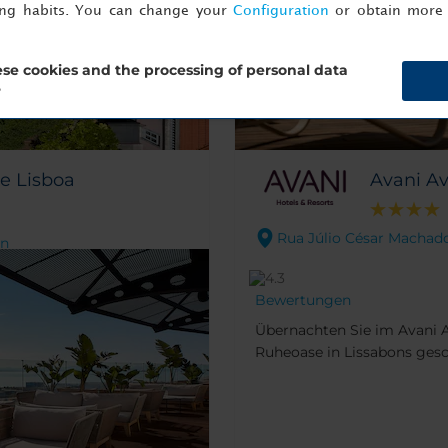
ing habits. You can change your
Configuration
or obtain more 
se cookies and the processing of personal data
?
de Lisboa
Avani Av
Rua Júlio César Machado,
on
Bewertungen
Übernachten Sie im Avani A
em Tivoli Avenida Liberdade
Ruheoase in Lissabons gesc
tigster Avenue. Das Hotel
mit seiner idealen Lage in
g die Heimat der späteren
Chiado. Geschäfte, Restaur
iz Costa. Heute ist es von
Jetzt buchen
erreicht werden.
 umgeben und nur Minuten
aixa und Chiado entfernt.