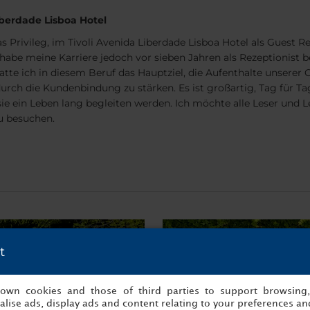
iberdade Lisboa Hotel
Privileg, im Tivoli Avenida Liberdade Lisboa Hotel als Guest Rel
abe meine Karriere jedoch vor sieben Jahren als Rezeptionist 
te ich in diesem Beruf das Hauptziel, die Aufenthalte unserer 
urch die Kundenbindung zu stärken. Es ist großartig, Tag für T
sie ein Leben lang begleiten werden. Ich möchte alle Leser und L
u besuchen.
t
s own cookies and those of third parties to support browsing
lise ads, display ads and content relating to your preferences and