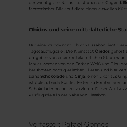
der wichtigsten Naturattraktionen der Gegend:
B
fantastischer Blick auf diese eindrucksvollen Kü
Óbidos und seine mittelalterliche S
Nur eine Stunde nördlich von Lissabon liegt die
Tagesausflugsziel. Die Kleinstadt
Óbidos
gehört z
umgeben von einer mittelalterlichen Stadtmauer.
Mauer werden von den Farben Weiß und Blau dom
berühmten portugiesischen Fliesen sind hier vert
seine
Schokolade
und
Ginja
, einen Likör aus Gin
ist üblich, beide Köstlichkeiten zu kombinieren u
Schokoladenbecher zu servieren. Dieser Ort ist zw
Ausflugsziele in der Nähe von Lissabon.
Verfasser: Rafael Gomes