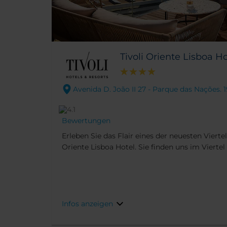
Dank seiner idealen zentralen Lage erreichen S
Infos anzeigen
Sehenswürdigkeiten Lissabons in wenigen Ge
Tivoli Oriente Lisboa Ho
Avenida D. João II 27 - Parque das Nações.
Bewertungen
Erleben Sie das Flair eines der neuesten Vierte
Oriente Lisboa Hotel. Sie finden uns im Vierte
Blick auf den Fluss Tajo. Das Gebäude ist bek
Architektur. Das Hotel ist nur fünf Fahrminu
entfernt, was es zum perfekten Ausgangspunkt
Freizeitreisende macht.
Infos anzeigen