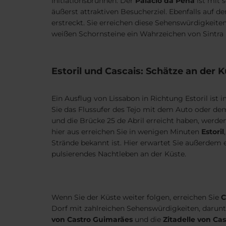
Initiationsbrunnen. Der
Palácio da Pena
ist mit 
äußerst attraktiven Besucherziel. Ebenfalls auf 
erstreckt. Sie erreichen diese Sehenswürdigkeit
weißen Schornsteine ein Wahrzeichen von Sintra is
Estoril und Cascais: Schätze an der 
Ein Ausflug von Lissabon in Richtung Estoril ist 
Sie das Flussufer des Tejo mit dem Auto oder de
und die Brücke 25 de Abril erreicht haben, werd
hier aus erreichen Sie in wenigen Minuten
Estoril
Strände bekannt ist. Hier erwartet Sie außerdem
pulsierendes Nachtleben an der Küste.
Wenn Sie der Küste weiter folgen, erreichen Sie
C
Dorf mit zahlreichen Sehenswürdigkeiten, darun
von Castro Guimarães
und die
Zitadelle von Cas