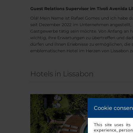
Guest Relations Supervisor im Tivoli Avenida L
Olá! Mein Name ist Rafael Gomes und ich habe das 
seit Dezember 2022 im Unternehmen angestellt, h
Gastgewerbe tätig sein möchte. Von Anfang an hat
wichtig, ihre Erwartungen zu übertreffen und dad
dürfen und ihnen Erlebnisse zu ermöglichen, die 
emblematischen Hotel im Herzen von Lissabon z
Hotels in Lissabon
Cookie consen
This site uses it
experience, persona