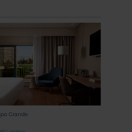
po Grande
087 Lissabon