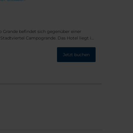
 Grande befindet sich gegenüber einer
Stadtviertel Campogrande. Das Hotel liegt in
lteten Flussufers mit Casino und Aquarium.
e auch bequem zu den historischen Vierteln
Jetzt buchen