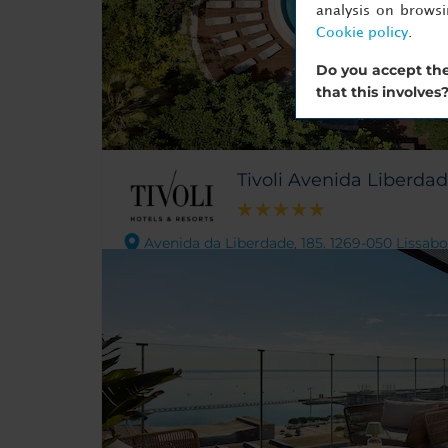
analysis on brows
Cookie policy
.
Do you accept the
that this involves
Tivoli Avenida Liberda
Avenida da Liberdade, 185. 1269-050 Lissab
Bewertungen
Übernachten Sie im allerersten Tivoli Hotel, d
Lisboa, mit herrlicher Lage an Lissabons präch
wurde 1933 eröffnet und war über 30 Jahre lan
portugiesischen Schauspielerin und Ikone Beatr
gehobenen Geschäften, Restaurants und Bars
von den pulsierenden Vierteln Principe Real, B