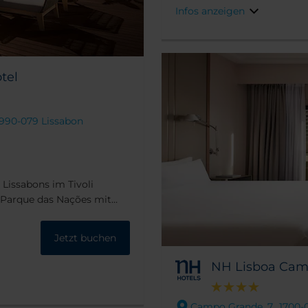
Infos anzeigen
ie alle wichtigen
hminuten.
tel
 1990-079 Lissabon
l Lissabons im Tivoli
l Parque das Nações mit
annt für seine moderne
ten vom Flughafen Lissabon
Jetzt buchen
 für Geschäfts- und
NH Lisboa Cam
Campo Grande, 7,. 1700-