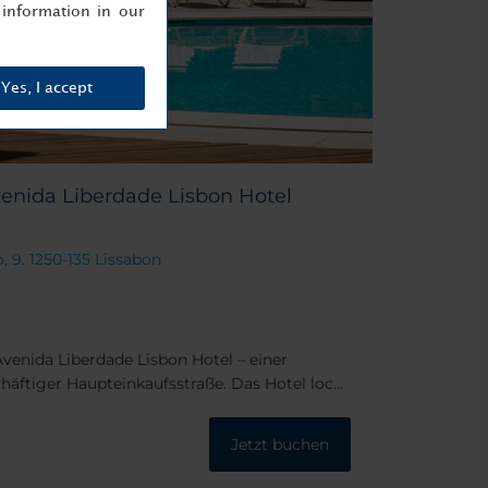
information in our
Yes, I accept
enida Liberdade Lisbon Hotel
 9. 1250-135 Lissabon
venida Liberdade Lisbon Hotel – einer
häftiger Haupteinkaufsstraße. Das Hotel lockt
 der Nähe der berühmten Viertel Baixa und
ants und Bars können in nur wenigen Minuten
Jetzt buchen