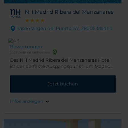
NH Madrid Ribera del Manzanares
Paseo Virgen del Puerto, 57,. 28005 Madrid
Bewertungen
2025 Zertifikat für Exzellenz
Das NH Madrid Ribera del Manzanares Hotel
ist der perfekte Ausgangspunkt, um Madrid
zu erkunden. Es liegt direkt an den Gärten
des Flusses Manzanares. Und auch der
Jetzt buchen
königliche Palast Palacio Real und die
Almudena-Kathedrale liegen in der Nähe.
Infos anzeigen