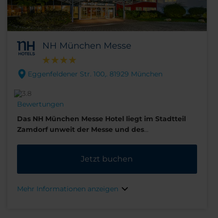
NH München Messe
Eggenfeldener Str. 100,. 81929 München
Bewertungen
Das NH München Messe Hotel liegt im Stadtteil
Zamdorf unweit der Messe und des
Kongresszentrums ICM. Es ist somit die ideale
Wahl für Geschäftsreisende. Dank der
Jetzt buchen
hervorragenden Verkehrsanbindung eignet es
sich auch ideal für alle, die die Stadt und das
Umland erkunden möchten.
Mehr Informationen anzeigen