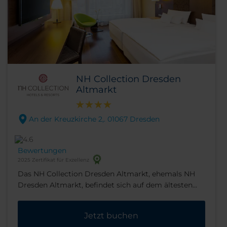
NH Collection Dresden
Altmarkt
An der Kreuzkirche 2,. 01067 Dresden
Bewertungen
2025 Zertifikat für Exzellenz
Das NH Collection Dresden Altmarkt, ehemals NH
Dresden Altmarkt, befindet sich auf dem ältesten
Platz von Dresden, mitten im Herzen der Stadt.
Dank der zentralen Lage unseres neu erbauten
Jetzt buchen
Hotels erreichen sowohl Geschäfts- als auch