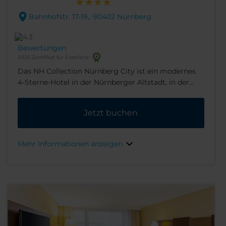
Bahnhofstr. 17-19,. 90402 Nürnberg
Bewertungen
2025 Zertifikat für Exzellenz
Das NH Collection Nürnberg City ist ein modernes
4-Sterne-Hotel in der Nürnberger Altstadt, in der
Nähe vieler historischer Sehenswürdigkeiten und
Attraktionen der Stadt. Jedes der 244 Zimmer des
Jetzt buchen
Hotels verfügt über ein zeitgenössisches Design und
moderne Annehmlichkeiten, einschließlich einer
Espressomaschine, Klimaanlage, Flachbildfernseher
Mehr Informationen anzeigen
und kostenfreiem WLAN.