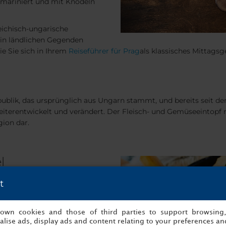
mariniert und mit Knödeln
eichisch-ungarische
 in ländlichen Gegenden
ie Sie sich in Ihrem
Reiseführer für Prag
als klassisches Mittags
ublik, das ursprünglich aus Ungarn stammt, und bereits seit dem 
weiterentwickelt und verändert. Der Fleisch- und Gemüseeintopf
gion dar.
l
aus Deutschland, Österreich,
t
seit jeher umstritten, da
prungsland infrage kommen.
s own cookies and those of third parties to support browsing
Spezialität jedoch großer
lise ads, display ads and content relating to your preferences and
 ein fantastisches