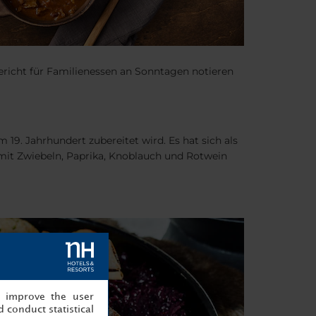
gericht für Familienessen an Sonntagen notieren
19. Jahrhundert zubereitet wird. Es hat sich als
 mit Zwiebeln, Paprika, Knoblauch und Rotwein
, improve the user
 conduct statistical