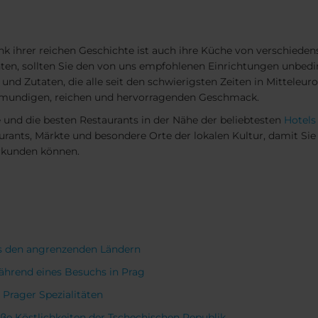
ank ihrer reichen Geschichte ist auch ihre Küche von verschiede
en, sollten Sie den von uns empfohlenen Einrichtungen unbedin
nd Zutaten, die alle seit den schwierigsten Zeiten in Mitteleu
mundigen, reichen und hervorragenden Geschmack.
e und die besten Restaurants in der Nähe der beliebtesten
Hotels
rants, Märkte und besondere Orte der lokalen Kultur, damit Sie 
erkunden können.
us den angrenzenden Ländern
während eines Besuchs in Prag
Prager Spezialitäten
e Köstlichkeiten der Tschechischen Republik