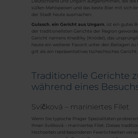
Deutschland und Ungarn aufgenommen, die die b
süßen Mehlspeisen und das beste Bier mit sich br
der Stadt heute ausmachen.
Gulasch
,
ein Gericht aus Ungarn
, ist ein gutes 
der traditionellsten Gerichte der Region geworden
Gericht namens Knedlíky (Knödel), das ursprüngli
heute ein weiterer Favorit unter den Beilagen zu
gilt als ein repräsentatives tschechisches Gericht.
Traditionelle Gerichte
während eines Besuchs
Svíčková – mariniertes Filet
Wenn Sie typische Prager Spezialitäten probiere
Ihnen Svíčková – mariniertes Filet. Dieses traditi
Hochzeiten und besonderen Feierlichkeiten versp