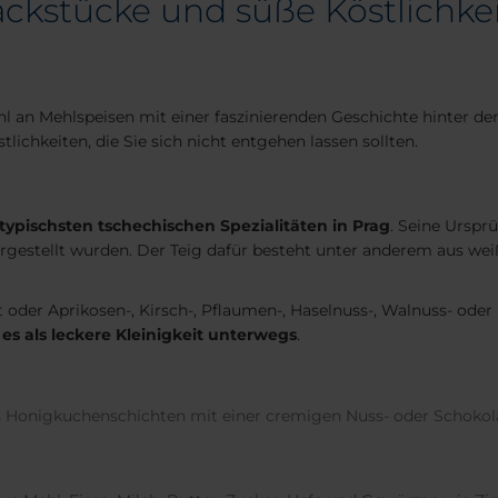
kstücke und süße Köstlichkei
 an Mehlspeisen mit einer faszinierenden Geschichte hinter den
lichkeiten, die Sie sich nicht entgehen lassen sollten.
typischsten tschechischen Spezialitäten in Prag
. Seine Urspr
rgestellt wurden. Der Teig dafür besteht unter anderem aus wei
t oder Aprikosen-, Kirsch-, Pflaumen-, Haselnuss-, Walnuss- od
es als leckere Kleinigkeit unterwegs
.
us Honigkuchenschichten mit einer cremigen Nuss- oder Schokolad
l