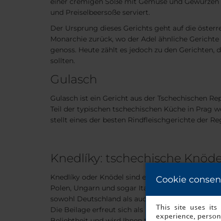
einer cremigen Soße mit Gemüse und Gewürzen 
und Preiselbeersoße serviert.
Der Ursprung dieses Gerichts geht auf die österr
Monarchie zurück, wo der Adel ähnliche Gerichte
genoss. Heute zählt es jedoch zu den Gerichten, d
sollten.
Gulasch
Gulasch ist ein Gericht aus der Tschechischen Rep
Teil der typischen tschechischen Küche in Prag 
stellt eines der besten Rindfleischgerichte der Re
Knedlíky: tschechische Knöde
Knedlíky oder Knödel sind eine typische Beilage 
Cookie consen
Polen, Ungarn und sogar Italien. Ihr Ursprung ist 
sowohl Deutschland als auch Österreich als Urs
This site uses it
Die Beilage erfreut sich als authentische Prager 
experience, persona
Beliebtheit und wird Ihnen trotz ihrer Einfachheit